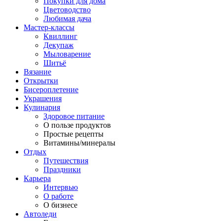
Покупки для дома
Цветоводство
Любимая дача
Мастер-классы
Квиллинг
Декупаж
Мыловарение
Шитьё
Вязание
Открытки
Бисероплетение
Украшения
Кулинария
Здоровое питание
О пользе продуктов
Простые рецепты
Витамины/минералы
Отдых
Путешествия
Праздники
Карьера
Интервью
О работе
О бизнесе
Автоледи