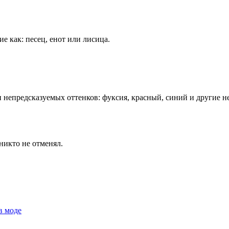
е как: песец, енот или лисица.
 и непредсказуемых оттенков: фуксия, красный, синий и другие н
никто не отменял.
в моде