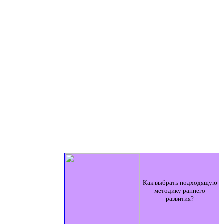
Как выбрать подходящую
методику раннего
развития?