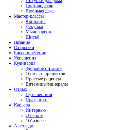
Покупки для дома
Цветоводство
Любимая дача
Мастер-классы
Квиллинг
Декупаж
Мыловарение
Шитьё
Вязание
Открытки
Бисероплетение
Украшения
Кулинария
Здоровое питание
О пользе продуктов
Простые рецепты
Витамины/минералы
Отдых
Путешествия
Праздники
Карьера
Интервью
О работе
О бизнесе
Автоледи