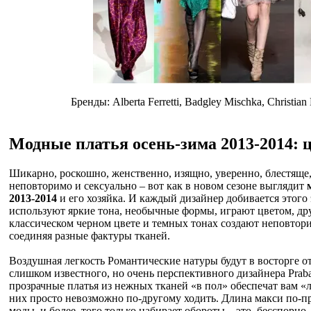
Бренды: Alberta Ferretti, Badgley Mischka, Christian
Модные платья осень-зима 2013-2014: 
Шикарно, роскошно, женственно, изящно, уверенно, блестяще,
неповторимо и сексуально – вот как в новом сезоне выглядит
2013-2014
и его хозяйка. И каждый дизайнер добивается этого
используют яркие тона, необычные формы, играют цветом, дру
классическом черном цвете и темных тонах создают неповто
соединяя разные фактуры тканей.
Воздушная легкость Романтические натуры будут в восторге от
слишком известного, но очень перспективного дизайнера Praba
прозрачные платья из нежных тканей «в пол» обеспечат вам «
них просто невозможно по-другому ходить. Длина макси по-п
моды, и более, того только набирает обороты – это, бесспорно,