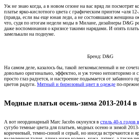
Уж не знаю когда, а в новом сезоне на вас вряд ли посмотрят к
платье ярко-кислотного цвета с графическим принтом «аля 12
(правда, если вы еще юная леди, а не состоявшаяся женщина о
что, судя по итогам недели моды в Милане, дизайнеры D&G р
даже воспоминания о кризисе такими нарядами. И опять плат
замелькали на подиуме.
Бренд: D&G
На самом деле, казалось бы, такой легкомысленный и не сочет
довольно оригинально, эффектно, и уж точно неповторимо и 
просто глаз радуется, и настроение подымается от забавного п
цветов радуги.
Мятный и бирюзовый цвет в одежде
по-прежне
Модные платья осень-зима 2013-2014 в
А вот неординарный Marc Jacobs окунулся в
стиль 40-х годов 
сугубо темные цвета для платьев, модных осеню и зимой 2013
коричневый, темно-синий и серый, но иногда встречаются и яр
выделенная талия, длина ниже колена, кожа, латекс, а также ч