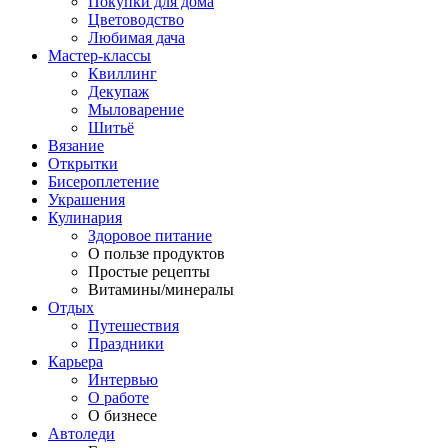
Покупки для дома
Цветоводство
Любимая дача
Мастер-классы
Квиллинг
Декупаж
Мыловарение
Шитьё
Вязание
Открытки
Бисероплетение
Украшения
Кулинария
Здоровое питание
О пользе продуктов
Простые рецепты
Витамины/минералы
Отдых
Путешествия
Праздники
Карьера
Интервью
О работе
О бизнесе
Автоледи