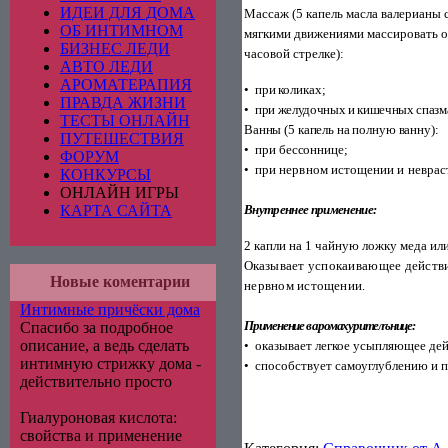
ИДЕИ ДЛЯ ДОМА
Массаж (5 капель масла валерианы 
ОБ ИНТИМНОМ
мягкими движениями массировать о
БИЗНЕС ЛЕДИ
часовой стрелке):
АВТО ЛЕДИ
АРОМАТЕРАПИЯ
•
при коликах;
ПРАВДА ЖИЗНИ
•
при желудочных и кишечных спазм
ТЕСТЫ ОНЛАЙН
Ванны (5 капель на полную ванну):
ПУТЕШЕСТВИЯ
•
при бессоннице;
ФОРУМ
•
при нервном истощении и неврас
КОНКУРСЫ
ОНЛАЙН ИГРЫ
КАРТА САЙТА
Внутреннее применение:
2
капли на 1 чайную ложку меда или
Ока­
зывает успокаивающее действи
Новые коментарии
нервном исто­
щении.
Интимные причёски дома
Применение в аромахурителънице:
Спасибо за подробное
описание, а ведь сделать
•
оказывает легкое усыпляющее дей
интимную стрижку дома -
•
способствует самоуглублению и 
действительно просто
Гиалуроновая кислота:
свойства и применение