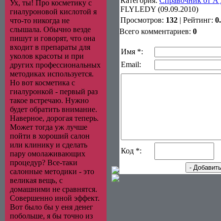
Категория
:
Справочник от А 
Ух, ты! Про косметику с
FLYLEDY (09.09.2010)
гиалуроновой кислотой я
Просмотров
:
132
|
Рейтинг
:
0
что-то никогда не
слышала. Обычно везде
Всего комментариев
:
0
пишут и говорят, что она
входит в препараты для
Имя *:
уколов красоты и при
Email:
других профессиональных
методиках используется.
Но вот косметика с
гиалуронкой - первый раз
такое встречаю. Нужно
будет обратить внимание.
Наверное, дорогая теперь.
Может тогда уж лучше
пойти в хороший салон
или клинику и сделать
Код *:
пару омолаживающих
процедур? Все-таки
салонные методики - это
великая вещь, с
домашними не сравнятся.
Совершенно иной эффект.
Вот было бы у еня денег
побольше, я бы точно из