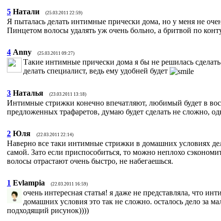
5
Натали
(25.03.2011 22:59)
Я пыталась делать интимные прически дома, но у меня не очен
Пинцетом волосы удалять уж очень больно, а бритвой по конту
4
Anny
(25.03.2011 09:27)
Такие интимные прически дома я бы не решилась сделать
делать специалист, ведь ему удобней будет
3
Наталья
(23.03.2011 13:18)
Интимные стрижки конечно впечатляют, любимый будет в во
предложенных трафаретов, думаю будет сделать не сложно, од
2
Юля
(22.03.2011 22:14)
Наверно все таки интимные стрижки в домашних условиях дел
самой. Зато если приспособиться, то можно неплохо сэкономит
волосы отрастают очень быстро, не набегаешься.
1
Evlampia
(22.03.2011 16:59)
очень интересная статья! я даже не представляла, что ин
домашних условия это так не сложно. осталось дело за ма
подходящий рисунок))))