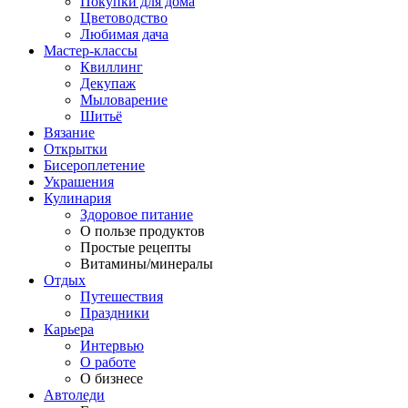
Покупки для дома
Цветоводство
Любимая дача
Мастер-классы
Квиллинг
Декупаж
Мыловарение
Шитьё
Вязание
Открытки
Бисероплетение
Украшения
Кулинария
Здоровое питание
О пользе продуктов
Простые рецепты
Витамины/минералы
Отдых
Путешествия
Праздники
Карьера
Интервью
О работе
О бизнесе
Автоледи