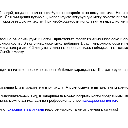
 водой, когда он немного разбухнет поскребите по нему ногтями. Если 
е. Для очищения кутикулы, используйте кукурузную муку вместо пиллин
ит ороговевшую кутикулу. При необходимости используйте пемзу, но не 
ельно отбелить руки и ногти - приготовьте маску из лимонного сока и ов
сяной крупы. В получившуюся муку добавьте 1 ст.л. лимонного сока и 
уки и подержите 2-3 минуты. Лимонно- овсяная маска обладает не тольк
Смойте маску.
едите нижнюю поверхность ногтей белым карандашом. Вытрите руки, а н
итамина Е и втирайте его в кутикулу. А руки смажьте питательным крем
 очаровательный вид, в завершение можно покрыть ногти прозрачным ил
мени, можно записаться на профессиональное
наращивание ногтей
.
оту,
ухаживать за руками
надо регулярно, а не от случая к случаю!