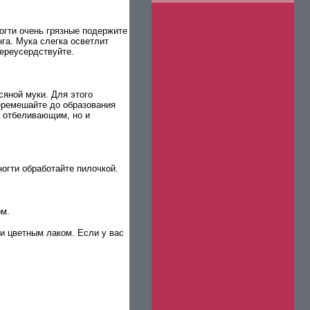
ногти очень грязные подержите
га. Мука слегка осветлит
переусердствуйте.
сяной муки. Для этого
перемешайте до образования
о отбеливающим, но и
огти обработайте пилочкой.
ом.
и цветным лаком. Если у вас