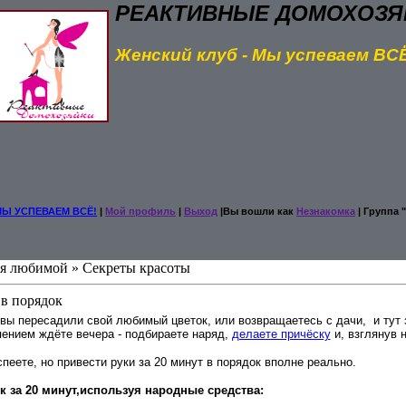
РЕАКТИВНЫЕ ДОМОХОЗЯ
Женский клуб - Мы успеваем ВС
МЫ УСПЕВАЕМ ВСЁ!
|
Мой профиль
|
Выход
|Вы вошли как
Незнакомка
| Группа "
бя любимой » Секреты красоты
 в порядок
 вы пересадили свой любимый цветок, или возвращаетесь с дачи,
и тут
пением ждёте вечера - подбираете наряд,
делаете причёску
и, взглянув н
пеете, но привести руки за 20 минут в порядок вполне реально.
к за 20 минут,используя народные средства: