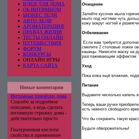
ИДЕИ ДЛЯ ДОМА
Очищение
ОБ ИНТИМНОМ
Залейте кусочек мыла горячей
БИЗНЕС ЛЕДИ
мыло под ногтями чуть дольш
АВТО ЛЕДИ
кожу вокруг ногтей и размягч
АРОМАТЕРАПИЯ
ПРАВДА ЖИЗНИ
Отбеливание
ТЕСТЫ ОНЛАЙН
Если вам требуется дополнит
ПУТЕШЕСТВИЯ
смелите 2 столовые ложки ов
ФОРУМ
кашицы. Нанесите маску на р
КОНКУРСЫ
разглаживающим эффектом. 
ОНЛАЙН ИГРЫ
КАРТА САЙТА
Уход
Пока кожа ещё влажная, подв
Питание
Новые коментарии
Выдавите несколько капель в
Интимные причёски дома
Спасибо за подробное
Теперь ваши ручки приобрели
описание, а ведь сделать
есть немного свободного вре
интимную стрижку дома -
действительно просто
Что бы сохранить такую крас
Будьте обворожительны!
Гиалуроновая кислота:
свойства и применение