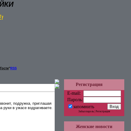
ЙКИ
Ё!
Гости
"
RSS
Регистрация
E-mail:
Пароль:
 звонит, подружка, приглашая
запомнить
а руки в ужасе вздрагиваете.
Забыл пароль | Регистрация
Женские новости