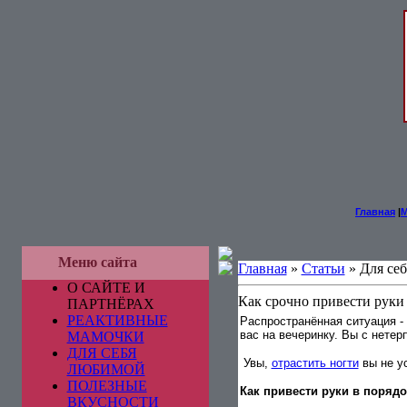
Главная
|
Меню сайта
Главная
»
Статьи
» Для се
О САЙТЕ И
Как срочно привести руки
ПАРТНЁРАХ
РЕАКТИВНЫЕ
Распространённая ситуация -
вас на вечеринку. Вы с нетер
МАМОЧКИ
ДЛЯ СЕБЯ
Увы,
отрастить ногти
вы не ус
ЛЮБИМОЙ
ПОЛЕЗНЫЕ
Как привести руки в порядо
ВКУСНОСТИ