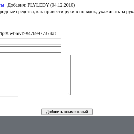
ты
|
Добавил
: FLYLEDY (04.12.2010)
родные средства, как привести руки в порядок, ухаживать за рук
>#tpt#!wbmvf>#4769977374#!