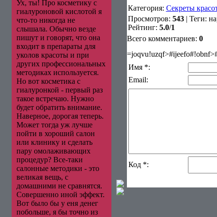
Ух, ты! Про косметику с
Категория
:
Секреты красо
гиалуроновой кислотой я
Просмотров
:
543
|
Теги
:
на
что-то никогда не
Рейтинг
:
5.0
/
1
слышала. Обычно везде
пишут и говорят, что она
Всего комментариев
:
0
входит в препараты для
=joqvu!uzqf>#ijeefo#!obnf
уколов красоты и при
других профессиональных
Имя *:
методиках используется.
Email:
Но вот косметика с
гиалуронкой - первый раз
такое встречаю. Нужно
будет обратить внимание.
Наверное, дорогая теперь.
Может тогда уж лучше
пойти в хороший салон
или клинику и сделать
пару омолаживающих
процедур? Все-таки
Код *:
салонные методики - это
великая вещь, с
домашними не сравнятся.
Совершенно иной эффект.
Вот было бы у еня денег
побольше, я бы точно из