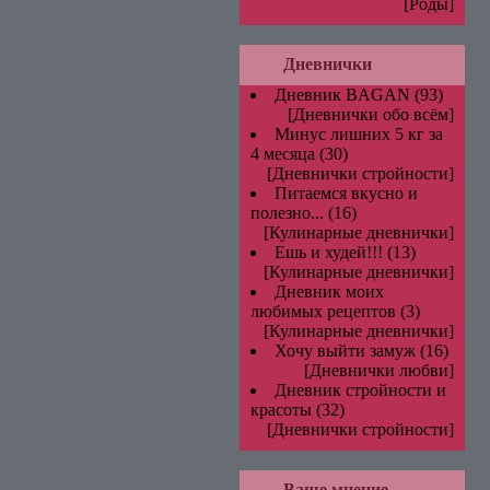
[Роды]
Дневнички
Дневник BAGAN
(93)
[Дневнички обо всём]
Минус лишних 5 кг за
4 месяца
(30)
[Дневнички стройности]
Питаемся вкусно и
полезно...
(16)
[Кулинарные дневнички]
Ешь и худей!!!
(13)
[Кулинарные дневнички]
Дневник моих
любимых рецептов
(3)
[Кулинарные дневнички]
Хочу выйти замуж
(16)
[Дневнички любви]
Дневник стройности и
красоты
(32)
[Дневнички стройности]
Ваше мнение