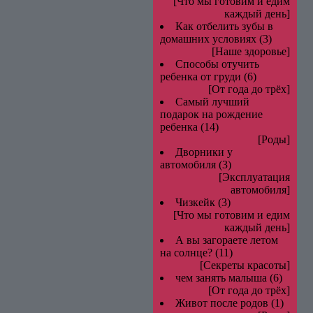
[Что мы готовим и едим
каждый день]
Как отбелить зубы в
домашних условиях
(3)
[Наше здоровье]
Способы отучить
ребенка от груди
(6)
[От года до трёх]
Самый лучший
подарок на рождение
ребенка
(14)
[Роды]
Дворники у
автомобиля
(3)
[Эксплуатация
автомобиля]
Чизкейк
(3)
[Что мы готовим и едим
каждый день]
А вы загораете летом
на солнце?
(11)
[Секреты красоты]
чем занять малыша
(6)
[От года до трёх]
Живот после родов
(1)