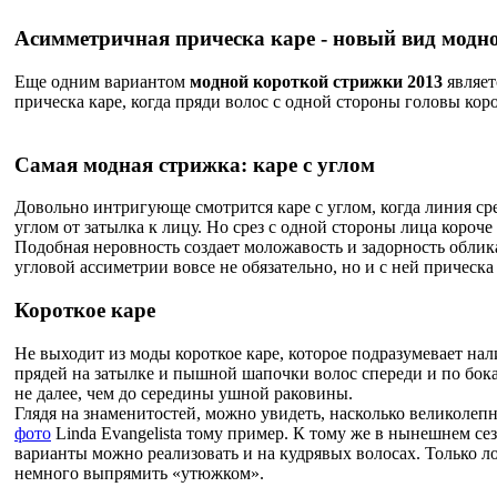
Асимметричная прическа каре - новый вид модн
Еще одним вариантом
модной короткой стрижки 2013
являет
прическа каре, когда пряди волос с одной стороны головы коро
Самая модная стрижка: каре с углом
Довольно интригующе смотрится каре с углом, когда линия ср
углом от затылка к лицу. Но срез с одной стороны лица короч
Подобная неровность создает моложавость и задорность облик
угловой ассиметрии вовсе не обязательно, но и с ней прическа
Короткое каре
Не выходит из моды короткое каре, которое подразумевает на
прядей на затылке и пышной шапочки волос спереди и по бока
не далее, чем до середины ушной раковины.
Глядя на знаменитостей, можно увидеть, насколько великолеп
фото
Linda Evangelista тому пример. К тому же в нынешнем се
варианты можно реализовать и на кудрявых волосах. Только л
немного выпрямить «утюжком».