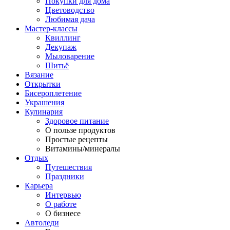
Покупки для дома
Цветоводство
Любимая дача
Мастер-классы
Квиллинг
Декупаж
Мыловарение
Шитьё
Вязание
Открытки
Бисероплетение
Украшения
Кулинария
Здоровое питание
О пользе продуктов
Простые рецепты
Витамины/минералы
Отдых
Путешествия
Праздники
Карьера
Интервью
О работе
О бизнесе
Автоледи