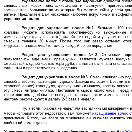
Укрепление волос с помощью народных средств
предс
специальных масок, ополаскивателей и шампуней, приготовлен
компонентов, большинство из которых Вы можете найти у себя дом
аптеке. Предлагаем Вам несколько наиболее популярных и эффект
укрепления волос
.
Рецепт для укрепления волос №1.
Возьмите 100 гра
крапивы (можете использовать собственноручно высушенные 
измельченную траву в аптеке), залейте их водой и уксусо
м (по пол
смесь в течение 30 минут. После того как отвар остынет, отож
жидкостью ополаскивайте голову каждый вечер перед сном.
Рецепт для укрепления волос №2
. Отличным
нар
пользовались еще наши прабабушки, является луковая шелуха.
смешанный с одной частью коры дуба, является отличным ополаскив
сильными и препятствует их выпадению.
Рецепт для укрепления волос №3
. Смесь специально под
способна творить настоящие чудеса с Вашими волосами. Возьмите в 
столовой ложке) календулу, крапиву, мать-и-мачеху, корень лопуха,
эту смесь литром кипятка. Настаивайте смесь около часа. Перед 
таким настоем, добавьте в него две столовые ложки измельченного
настоем рекомендуется делать 2-3 раза в неделю.
Ну, а если природа не наделила вас длинными шикарными в
Чтобы исправить этот недостаток, вам поможет
наращивание волос с
приемлема.
К тому же всего за мгновение вы сможете сменить св
любого объёма и длины.
Укрепление волос народными средствами, - специально для
Жен