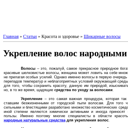
Главная
»
Статьи
» Красота и здоровье »
Шикарные волосы
Укрепление волос народными
Волосы
– это, пожалуй, самое прекрасное природное бог
красивые шелковистые волосы, женщина может ловить на себе множ
не прилагая особых усилий. Однако именно волосы в первую очередь 
перепадов температур и неблагоприятных условий окружающей среды
для того, чтобы сохранить красоту, данную им природой, изыскива
но, в то же время, щадящие
средства по уходу за волосами
.
Укрепление
– это самая важная процедура, которая так
ставшим безжизненными от городской пыли волосам. Для того 
сильными и блестящими разработано множество косметических средст
иной степени являются химически активными и иногда приносят
пользы. Именно поэтому многие специалисты в области красот
народные натуральные средства
для укрепления волос
.