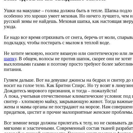
Ушки на макушке – голова должна быть в тепле. Шапка подло
особенно это хорошо умеет меховая. Но ничего лучшего, чем н
русской зимы не найдешь. Меховая шапка, как настоящая звер
ухода.
Ее надо все время отряхивать от снега, беречь от моли, спарыв
подкладку, чтобы постирать с мылом в теплой воде.
Не хотите меховую, носите вязаную или синтетическую или 
шапку
. В общем, волосы не против шапок, скорее они не хотят
выхлопными газами и поэтому просто требуют более заботлив
питания.
Гуляем дальше. Вот на девушке джинсы на бедрах и свитер до п
носит на голое тело. Как Бритни Спирс. Но ту возят в лимузин
Дождитесь мирового признания, и тогда – пожалуйста!
А пока, учитывая отечественные климатические условия: под 
свитер - хлопковую майку, закрывающую живот. Тогда важные
жены и мамы органы не пострадают на морозе. Нам совершенн
придатков, цистит и прочие малоприятные женские проблемы
Все зимние вещи должны прилегать к телу, но не сковывать д
мягкими и эластичными. Современный состав тканей разрабат