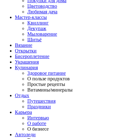
Покупки для дома
Цветоводство
Любимая дача
Мастер-классы
Квиллинг
Декупаж
Мыловарение
Шитьё
Вязание
Открытки
Бисероплетение
Украшения
Кулинария
Здоровое питание
О пользе продуктов
Простые рецепты
Витамины/минералы
Отдых
Путешествия
Праздники
Карьера
Интервью
О работе
О бизнесе
Автоледи