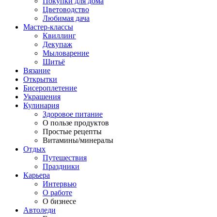
Покупки для дома
Цветоводство
Любимая дача
Мастер-классы
Квиллинг
Декупаж
Мыловарение
Шитьё
Вязание
Открытки
Бисероплетение
Украшения
Кулинария
Здоровое питание
О пользе продуктов
Простые рецепты
Витамины/минералы
Отдых
Путешествия
Праздники
Карьера
Интервью
О работе
О бизнесе
Автоледи