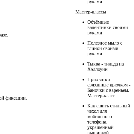
руками
Мастер-классы
Объёмные
валентинки своими
руками
азе.
Полезное мыло с
глиной своими
руками
Тыква - тильда на
Хэллоуин
Прихватки
связанные крючком -
Баночки с вареньем.
Мастер-класс
ной фиксации.
Как сшить стильный
чехол для
мобильного
телефона,
украшенный
вышивкой