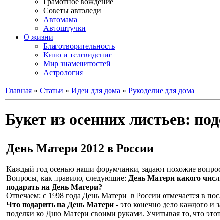
Грамотное вождение
Советы автоледи
Автомама
Автоштучки
О жизни
Благотворительность
Кино и телевидение
Мир знаменитостей
Астрология
Главная
»
Статьи
»
Идеи для дома
»
Рукоделие для дома
Букет из осенних листьев: п
День Матери 2012 в России
Каждый год осенью наши форумчанки, задают похожие вопросы
Вопросы, как правило, следующие:
День Матери какого числ
подарить на День Матери?
Отвечаем: с 1998 года День Матери в России отмечается в пос
Что подарить на День Матери
- это конечно дело каждого и
поделки ко Дню Матери своими руками. Учитывая то, что этот