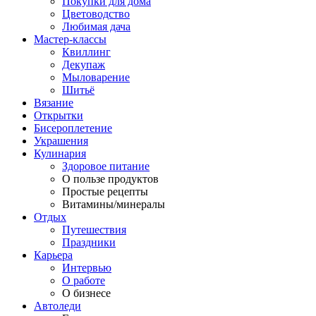
Покупки для дома
Цветоводство
Любимая дача
Мастер-классы
Квиллинг
Декупаж
Мыловарение
Шитьё
Вязание
Открытки
Бисероплетение
Украшения
Кулинария
Здоровое питание
О пользе продуктов
Простые рецепты
Витамины/минералы
Отдых
Путешествия
Праздники
Карьера
Интервью
О работе
О бизнесе
Автоледи