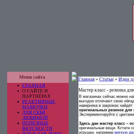
Меню сайта
Главная
»
Статьи
»
Идеи д
ГЛАВНАЯ
Мастер класс - резинка дл
О САЙТЕ И
ПАРТНЁРАХ
В магазинах сейчас можно на
выгодно отличают свою облад
РЕАКТИВНЫЕ
наверняка в закромах найдёт 
МАМОЧКИ
оригинальных резинок для 
ДЛЯ СЕБЯ
Экспериментируйте с цветами
ЛЮБИМОЙ
ПОЛЕЗНЫЕ
Здесь дан мастер класс – о
оригинальные вещи. Кстати с
ВКУСНОСТИ
игрушки, например
мягкую ра
ИДЕИ ДЛЯ ДОМА