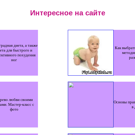
Интересное на сайте
радная диета, а также
Как выбра
ета для быстрого и
методи
ективного похудения
раз
ног
рево любви своими
Основы пра
ами. Мастер-класс с
в
фото