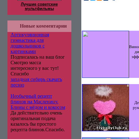
Лучшие советские
мультфильмы
Новые комментарии
Артикуляционная
гимнастика для
дошкольников с
Виног
картинками
ди
эфф
Подписалась на ваш блог
Смотрю масса
интересного у вас тут!
Спасибо
западная сибирь скачать
песню
Необычный рецепт
блинов на Масленицу.
Де
Блины с мёдом и кокосом
рук
Да действительно очень
оригинальная подача
казалось бы простого
рецепта блинов.Спасибо.