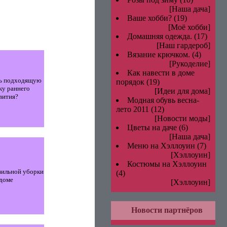
[Наша дача]
Ваше хобби?
(19)
[Моё хобби]
Домашняя одежда.
(17)
[Наш гардероб]
Вязание крючком.
(4)
[Рукоделие]
Как навести в доме
ть подходящую
порядок
(19)
ку раннего
[Идеи для дома]
вития?
Модная обувь весна-
лето 2011
(12)
[Новости моды]
Цветы на даче
(6)
[Наша дача]
Меню на Хэллоуин
(7)
[Хэллоуин]
Костюмы на Хэллоуин
вильной уборки
(4)
 доме
[Хэллоуин]
Новости партнёров