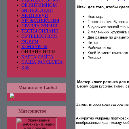
ОБ ИНТИМНОМ
Итак, для того, чтобы сде
БИЗНЕС ЛЕДИ
АВТО ЛЕДИ
Ножницы
АРОМАТЕРАПИЯ
2 портновские булавки
ПРАВДА ЖИЗНИ
5 кусочков тонкой ткан
ТЕСТЫ ОНЛАЙН
2 маленьких кружочка 
ПУТЕШЕСТВИЯ
Две разные по диаметр
ФОРУМ
Нитки
КОНКУРСЫ
Рабочая игла
ОНЛАЙН ИГРЫ
Клей Момент кристалл
КАРТА САЙТА
Резинка
НАША РАССЫЛКА
RSS
Мастер класс резинка для в
Берём один кусочек ткани, св
Мы читаем Lady-i
Затем, второй край заворачив
Материнство
Аккуратно убираем портновск
необрезанные края между собо