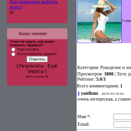
Как правильно выбрать
корсет
hl
Соби
Ваше мнение
Стоит ли худеть, или может
поменять гардероб?
Надо похудеть
Лучше поменять гардероб
[ Результаты · Ещё
Категория
: Рукоделие и хо
опросы ]
Просмотров
:
3808
|
Теги
:
р
Всего ответов:
14
Рейтинг
:
5.0
/
3
Всего комментариев
:
1
1
yanfkmz
(06.09.2011 09:04)
очень интересная, а главн
Имя *:
Email: