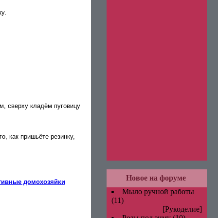
у.
м, сверху кладём пуговицу
о, как пришьёте резинку,
Новое на форуме
тивные домохозяйки
Мыло ручной работы
(11)
[Рукоделие]
Розы под зиму
(10)