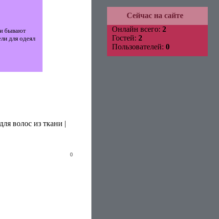
Сейчас на сайте
Онлайн всего:
2
и бывают
Гостей:
2
ли для одеял
Пользователей:
0
для волос из ткани
|
0