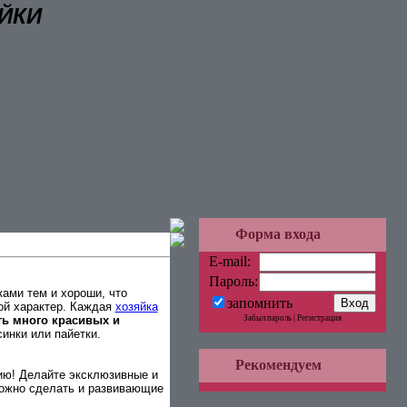
ЙКИ
Форма входа
E-mail:
Пароль:
ами тем и хороши, что
запомнить
ой характер. Каждая
хозяйка
ть много красивых и
Забыл пароль | Регистрация
инки или пайетки.
Рекомендуем
ю! Делайте эксклюзивные и
 можно сделать и развивающие