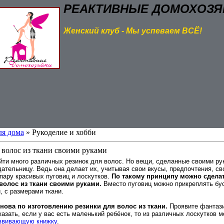
РЕАКТИВНЫЕ ДОМОХОЗЯ
Женский клуб - Мы успеваем ВСЁ!
ля дома
» Рукоделие и хобби
я волос из ткани своими руками
йти много различных резинок для волос. Но вещи, сделанные своими рук
ательницу. Ведь она делает их, учитывая свои вкусы, предпочтения, св
пару красивых пуговиц и лоскутков.
По такому принципу можно сдела
волос из ткани своими руками.
Вместо пуговиц можно прикреплять бус
, с размерами ткани.
снова по изготовлению резинки для волос из ткани.
Проявите фантази
казать, если у вас есть маленький ребёнок, то из различных лоскутков
звивающую книжку
.