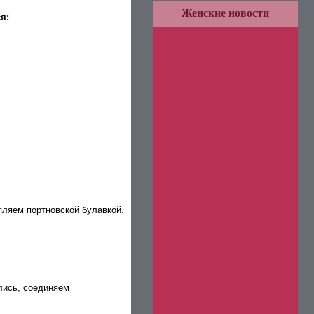
Женские новости
я:
епляем портновской булавкой.
лись, соединяем