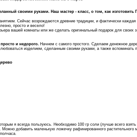
еланный своими руками. Наш мастер - класс, о том, как изготовить 
занятием. Сейчас возрождаются древние традиции, и фактически каждая
лезно, просто и весело!
терьера вашей комнаты или же сделать оригинальный подарок для своих
 просто и недорого.
Начнем с самого простого. Сделаем денежное дере
о любоваться изделием, сделанным своими руками, а также вспоминать п
дерево
которым я всегда пользуюсь. Необходимо 100 гр соли (лучше всего взят
. Можно добавить маленькую ложечку рафинированного растительного ма
 полчаса.