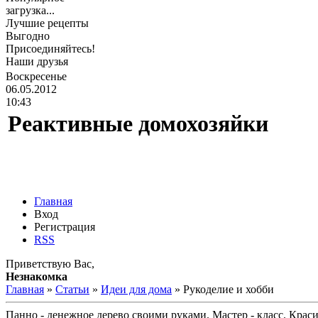
загрузка...
Лучшие рецепты
Выгодно
Присоединяйтесь!
Наши друзья
Воскресенье
06.05.2012
10:43
Реактивные домохозяйки
Главная
Вход
Регистрация
RSS
Приветствую Вас
,
Незнакомка
Главная
»
Статьи
»
Идеи для дома
» Рукоделие и хобби
Панно - денежное дерево своими руками. Мастер - класс. Кра