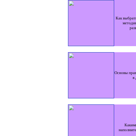
Как выбра
методи
раз
Основы пра
в
Каким
наполните