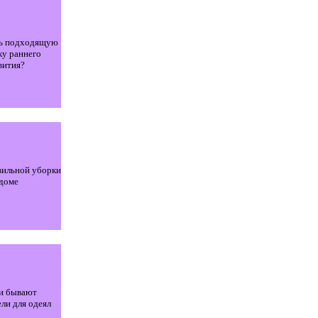
ть подходящую
ку раннего
вития?
вильной уборки
 доме
и бывают
ли для одеял