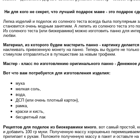
Ни для кого не секрет, что лучший подарок маме - это подарок сд
Лепка изделий и поделок из соленого теста всегда была популярным 
становится очень модным занятием. А лепить из соленого теста это по
Из соленого теста (или биокерамики) можно изготовить панно для ин
любви.
Материал, из которого будем мастерить панно - картинку делается
наклеивать привезенную монету на панно. Теперь вы будите не тольк
стимулом отправляться в путешествие за новым трофеем.
Мастер - класс по изготовлению оригинального панно - Денежное 
Вот что вам потребуется для изготовления изделия:
мука
мелкая соль,
вода,
ДСП (или очень плотный картон),
рамка,
краски и кисть,
бесцветный лак
Рецептов для поделок из биокерамики много
, вот самый простой, 
и добавить 100 гр муки. Полученную массу хорошенько перемешиваем
прилипает к рукам. Положите полученную массу в пакет и оставьте на