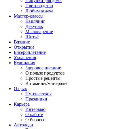
Покупки для дома
Цветоводство
Любимая дача
Мастер-классы
Квиллинг
Декупаж
Мыловарение
Шитьё
Вязание
Открытки
Бисероплетение
Украшения
Кулинария
Здоровое питание
О пользе продуктов
Простые рецепты
Витамины/минералы
Отдых
Путешествия
Праздники
Карьера
Интервью
О работе
О бизнесе
Автоледи