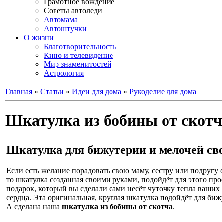
Грамотное вождение
Советы автоледи
Автомама
Автоштучки
О жизни
Благотворительность
Кино и телевидение
Мир знаменитостей
Астрология
Главная
»
Статьи
»
Идеи для дома
»
Рукоделие для дома
Шкатулка из бобины от скотч
Шкатулка для бижутерии и мелочей св
Если есть желание порадовать свою маму, сестру или подругу
то шкатулка созданная своими руками, подойдёт для этого про
подарок, который вы сделали сами несёт чуточку тепла ваших
сердца. Эта оригинальная, круглая шкатулка подойдёт для би
А сделана наша
шкатулка из бобины от скотча
.