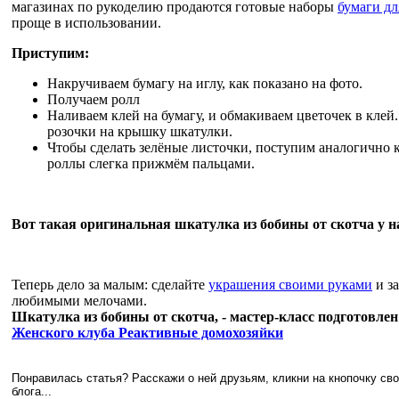
магазинах по рукоделию продаются готовые наборы
бумаги дл
проще в использовании.
Приступим:
Накручиваем бумагу на иглу, как показано на фото.
Получаем ролл
Наливаем клей на бумагу, и обмакиваем цветочек в клей
розочки на крышку шкатулки.
Чтобы сделать зелёные листочки, поступим аналогично к
роллы слегка прижмём пальцами.
Вот такая оригинальная шкатулка из бобины от скотча у н
Теперь дело за малым: сделайте
украшения своими руками
и з
любимыми мелочами.
Шкатулка из бобины от скотча, - мастер-класс подготовлен
Женского клуба Реактивные домохозяйки
Понравилась статья? Расскажи о ней друзьям, кликни на кнопочку св
блога...