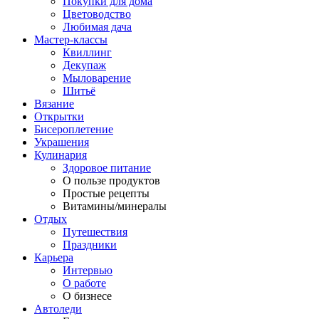
Покупки для дома
Цветоводство
Любимая дача
Мастер-классы
Квиллинг
Декупаж
Мыловарение
Шитьё
Вязание
Открытки
Бисероплетение
Украшения
Кулинария
Здоровое питание
О пользе продуктов
Простые рецепты
Витамины/минералы
Отдых
Путешествия
Праздники
Карьера
Интервью
О работе
О бизнесе
Автоледи