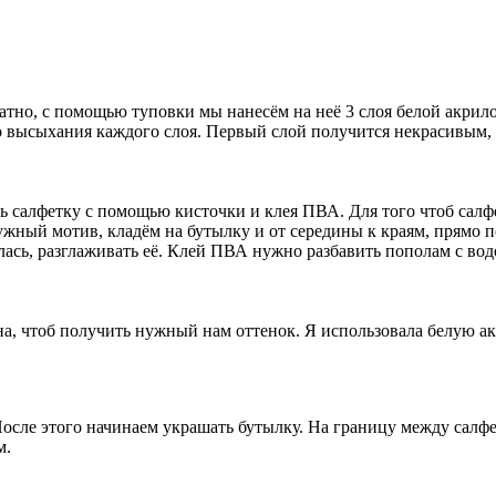
атно, с помощью туповки мы нанесём на неё 3 слоя белой акрил
 высыхания каждого слоя. Первый слой получится некрасивым, н
ь салфетку с помощью кисточки и клея ПВА. Для того чтоб салфе
нужный мотив, кладём на бутылку и от середины к краям, прямо 
лась, разглаживать её. Клей ПВА нужно разбавить пополам с вод
на, чтоб получить нужный нам оттенок. Я использовала белую ак
После этого начинаем украшать бутылку. На границу между сал
м.