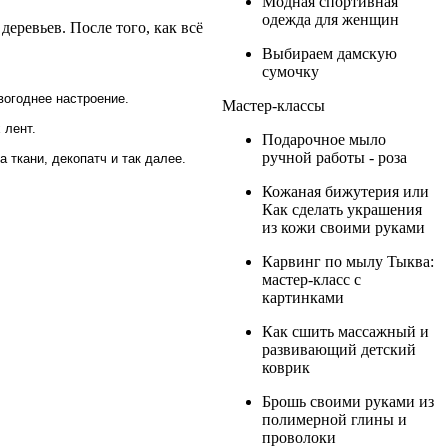
Модная спортивная
одежда для женщин
еревьев. После того, как всё
Выбираем дамскую
сумочку
вогоднее настроение.
Мастер-классы
 лент.
Подарочное мыло
ручной работы - роза
а ткани, декопатч и так далее.
Кожаная бижутерия или
Как сделать украшения
из кожи своими руками
Карвинг по мылу Тыква:
мастер-класс с
картинками
Как сшить массажный и
развивающий детский
коврик
Брошь своими руками из
полимерной глины и
проволоки