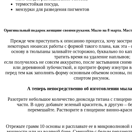
термостойкая посуда,
мензурки для разведения пигментов
Оригинальный подарок женщине своими руками. Мыло на 8 марта. Масте
Прежде чем приступить к описанию процесса, хочу заостр
некоторых нюансах работы с формой такого плана, как эта -
основу в тюльпаны заливайте осторожно, буквально по кап
тратить время на удаление наплывов;
если получилось не совсем аккуратно, после застывания сни
или деревянной зубочисткой, и протрите форму изнутри 
перед тем как заполнять форму основным объемом основы, п
спиртом рисунок.
А теперь непосредственно об изготовлении мыла
Разотрите небольшое количество диоксида титана с глицерин
части. В одну добавьте зеленый краситель, в другую – б
перемешайте. Растворите в глицерине винно-крас
Отрежьте грамм 10 основы и расплавьте ее в микроволновой
мощности или на водяной бане. Смешайте с белым перламутр