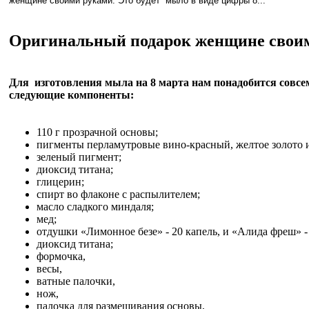
женщине своими руками. Это будет мыло в виде цифры 8...
Оригинальный подарок женщине свои
Для изготовления мыла на 8 марта нам понадобится совсе
следующие компоненты:
110 г прозрачной основы;
пигменты перламутровые вино-красный, желтое золото и
зеленый пигмент;
диоксид титана;
глицерин;
спирт во флаконе с распылителем;
масло сладкого миндаля;
мед;
отдушки «Лимонное безе» - 20 капель, и «Алида фреш» - 
диоксид титана;
формочка,
весы,
ватные палочки,
нож,
палочка для размешивания основы,