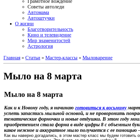
Грамотное вождение
Советы автоледи
Автомама
Автоштучки
О жизни
Благотворительность
Кино и телевидение
Мир знаменитостей
Астрология
Главная
»
Статьи
»
Мастер-классы
»
Мыловарение
Мыло на 8 марта
Мыло на 8 марта
Как и к Новому году, я начинаю
готовиться к восьмому
марта
успеть запастись мыльной основой, и не проворонить понр
тематические формочки и новые отдушки. В этом году мои
приобретением стала форма в виде цифры 8 с объемным бук
какое нежное и аккуратное мыло получается с ее помощью –
Как вы наверно догадались, в этом мастер класс мы будем готовить 