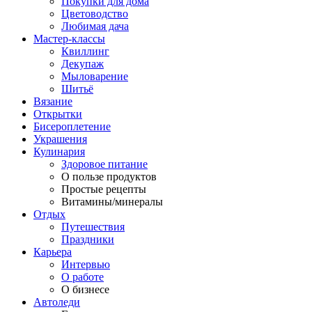
Покупки для дома
Цветоводство
Любимая дача
Мастер-классы
Квиллинг
Декупаж
Мыловарение
Шитьё
Вязание
Открытки
Бисероплетение
Украшения
Кулинария
Здоровое питание
О пользе продуктов
Простые рецепты
Витамины/минералы
Отдых
Путешествия
Праздники
Карьера
Интервью
О работе
О бизнесе
Автоледи