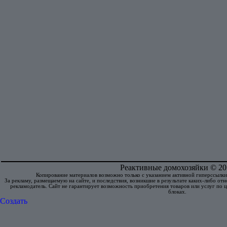
Реактивные домохозяйки © 20
Копирование материалов возможно только с указанием активной гиперссылки
За рекламу, размещаемую на cайте, и последствия, возникшие в результате каких-либо от
рекламодатель. Сайт не гарантирует возможность приобретения товаров или услуг по ц
блоках.