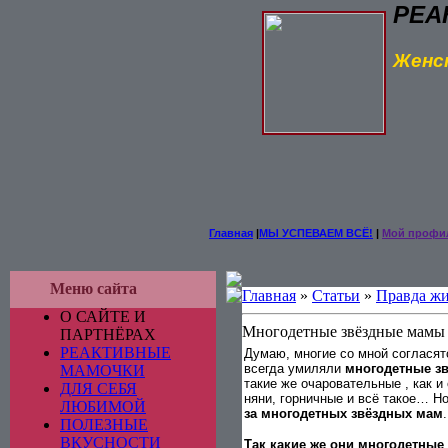
РЕА
Женск
Главная
|
МЫ УСПЕВАЕМ ВСЁ!
|
Мой профи
Меню сайта
Главная
»
Статьи
»
Правда ж
О САЙТЕ И
Многодетные звёздные мамы
ПАРТНЁРАХ
РЕАКТИВНЫЕ
Думаю, многие со мной согласят
всегда умиляли
многодетные з
МАМОЧКИ
такие же очаровательные , как и
ДЛЯ СЕБЯ
няни, горничные и всё такое… Но
ЛЮБИМОЙ
за многодетных звёздных мам
.
ПОЛЕЗНЫЕ
ВКУСНОСТИ
Так какие же они многодетные