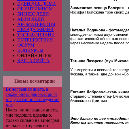
ИДЕИ ДЛЯ ДОМА
Знаменитая певица Валерия
– 
ОБ ИНТИМНОМ
Иосифа Пригожина трое своих де
БИЗНЕС ЛЕДИ
АВТО ЛЕДИ
АРОМАТЕРАПИЯ
ПРАВДА ЖИЗНИ
Наталья Водянова - фотомоде
ТЕСТЫ ОНЛАЙН
многодетная мама двух сыновей 
фантастической лёгкостью восс
ПУТЕШЕСТВИЯ
через несколько недель после р
ФОРУМ
КОНКУРСЫ
ОНЛАЙН ИГРЫ
КАРТА САЙТА
Татьяна Лазарева (муж Михаил
У юмористки и веселой телеведу
Фокина, а также
две дочери –Соф
Новые коментарии
Виноградная диета, а
Евгения Добровольская- кино
также диета для быстрого
старшего Степана отец- Вячесла
и эффективного похудения
бизнесмена Дмитрия.
ног
Настя, виноградная диета,
мне подошла идеально,
Это далеко не все
многодетны
только сильно на виноград
Всем им хочется пожелать тв
не налегайте, ведь он