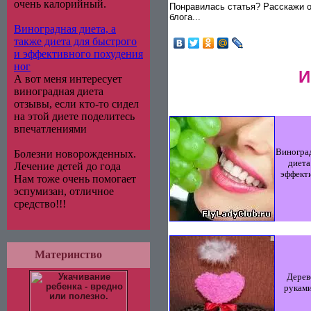
очень калорийный.
Понравилась статья? Расскажи о
блога...
Виноградная диета, а
также диета для быстрого
и эффективного похудения
ног
И
А вот меня интересует
виноградная диета
отзывы, если кто-то сидел
на этой диете поделитесь
впечатлениями
Виноград
Болезни новорожденных.
диета
Лечение детей до года
эффект
Нам тоже очень помогает
эспумизан, отличное
средство!!!
Материнство
Дерев
руками