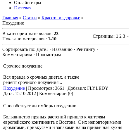
Онлайн игры
Гостевая
Главная
»
Статьи
»
Красота и здоровье
»
Похудение
В категории материалов
:
23
Страницы
:
1
2
3
»
Показано материалов
:
1-10
Сортировать по
:
Дате
↓
· Названию · Рейтингу ·
Комментариям · Просмотрам
Срочное похудение
Вся правда о срочных диетах, а также
рецепт срочного похудения...
Похудение
| Просмотров: 3661 | Добавил: FLYLEDY |
Дата:
15.10.2012
| Комментарии (0)
Способствует ли имбирь похудению
Большинство пряных растений пришло к жителям
европейского континента с Востока. С их неповторимыми
ароматами, привкусами и запахами наша привычная кухня