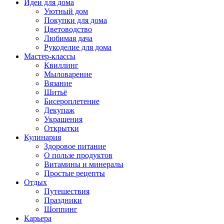
Идеи для дома
Уютный дом
Покупки для дома
Цветоводство
Любимая дача
Рукоделие для дома
Мастер-классы
Квиллинг
Мыловарение
Вязание
Шитьё
Бисероплетение
Декупаж
Украшения
Открытки
Кулинария
Здоровое питание
О пользе продуктов
Витамины и минералы
Простые рецепты
Отдых
Путешествия
Праздники
Шоппинг
Карьера