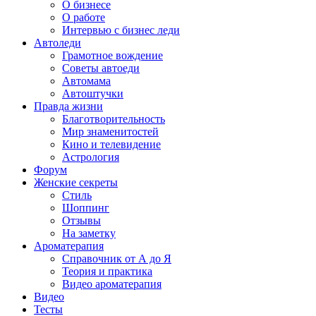
О бизнесе
О работе
Интервью с бизнес леди
Автоледи
Грамотное вождение
Советы автоеди
Автомама
Автоштучки
Правда жизни
Благотворительность
Мир знаменитостей
Кино и телевидение
Астрология
Форум
Женские секреты
Стиль
Шоппинг
Отзывы
На заметку
Ароматерапия
Справочник от А до Я
Теория и практика
Видео ароматерапия
Видео
Тесты