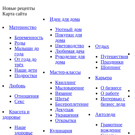
Новые рецепты
Карта сайта
Идеи для дома
Материнство
Уютный дом
Покупки для
Беременность
дома
Роды
Цветоводство
Отдых
Малыши до
Любимая дача
года
Рукоделие для
Путешествия
От года до
дома
Праздники
трёх
Шоппинг
Наши дети
Мастер-классы
Подростки
Карьера
Квиллинг
Любовь
Мыловарение
О бизнесе
Вязание
О работе
Отношения
Шитьё
Интервью с
Секс
Бисероплетение
бизнес леди
Декупаж
Красота и
Автоледи
Украшения
здоровье
Открытки
Грамотное
Наше
вождение
Кулинария
здоровье