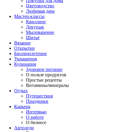
Покупки для дома
Цветоводство
Любимая дача
Мастер-классы
Квиллинг
Декупаж
Мыловарение
Шитьё
Вязание
Открытки
Бисероплетение
Украшения
Кулинария
Здоровое питание
О пользе продуктов
Простые рецепты
Витамины/минералы
Отдых
Путешествия
Праздники
Карьера
Интервью
О работе
О бизнесе
Автоледи