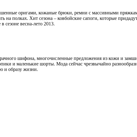
шенные оригами, кожаные брюки, ремни с массивными пряжками 
ать на полках. Хит сезона – ковбойские сапоги, которые придад
 в сезоне весна-лето 2013.
зрачного шифона, многочисленные предложения из кожи и замши
пики и маленькие шорты. Мода сейчас чрезвычайно разнообразно
лю и образу жизни.