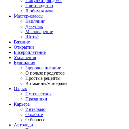
Покупки для дома
Цветоводство
Любимая дача
Мастер-классы
Квиллинг
Декупаж
Мыловарение
Шитьё
Вязание
Открытки
Бисероплетение
Украшения
Кулинария
Здоровое питание
О пользе продуктов
Простые рецепты
Витамины/минералы
Отдых
Путешествия
Праздники
Карьера
Интервью
О работе
О бизнесе
Автоледи