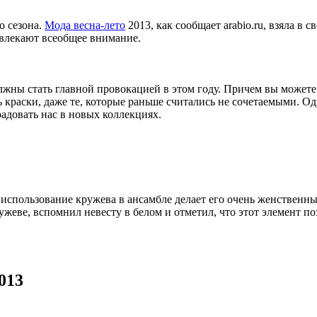
о сезона.
Мода весна-лето
2013, как сообщает arabio.ru, взяла в 
влекают всеобщее внимание.
олжны стать главной провокацией в этом году. Причем вы может
ь краски, даже те, которые раньше считались не сочетаемыми. Од
радовать нас в новых коллекциях.
использование кружева в ансамбле делает его очень женственны
ружеве, вспомнил невесту в белом и отметил, что этот элемент 
013