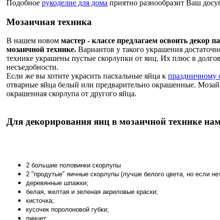
Подобное
рукоделие для дома
приятно разнообразит Ваш досуг
Мозаичная техника
В нашем новом
мастер - классе предлагаем освоить декор п
мозаичной технике.
Вариантов у такого украшения достаточно
технике украшены пустые скорлупки от яиц. Их плюс в долго
несъедобности.
Если же вы хотите украсить пасхальные яйца к
праздничному 
отварные яйца белый или предварительно окрашенные. Мозай
окрашенная скорлупа от другого яйца.
Для декорирования яиц в мозаичной технике нам
2 большие половинки скорлупы
2 "продутые" яичные скорлупы (лучше белого цвета, но если не
деревянные шпажки;
белая, желтая и зеленая акриловые краски;
кисточка;
кусочек поролоновой губки;
пинцет;