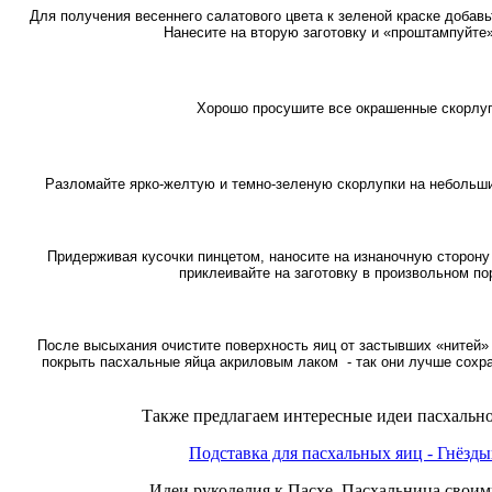
Для получения весеннего салатового цвета к зеленой краске добавь
Нанесите на вторую заготовку и «проштампуйте»
Хорошо просушите все окрашенные скорлуп
Разломайте ярко-желтую и темно-зеленую скорлупки на небольш
Придерживая кусочки пинцетом, наносите на изнаночную сторону 
приклеивайте на заготовку в произвольном по
После высыхания очистите поверхность яиц от застывших «нитей»
покрыть пасхальные яйца акриловым лаком - так они лучше сохра
Также предлагаем интересные идеи пасхально
Подставка для пасхальных яиц - Гнёзд
Идеи рукоделия к Пасхе. Пасхальница свои