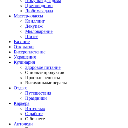
Покупки для дома
Цветоводство
Любимая дача
Мастер-классы
Квиллинг
Декупаж
Мыловарение
Шитьё
Вязание
Открытки
Бисероплетение
Украшения
Кулинария
Здоровое питание
О пользе продуктов
Простые рецепты
Витамины/минералы
Отдых
Путешествия
Праздники
Карьера
Интервью
О работе
О бизнесе
Автоледи