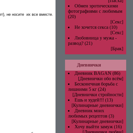
[Пасха]
Обмен эротическими
фотографиями с любимым
ет), не носите
их все вместе.
(20)
[Секс]
Не хочется секса
(10)
[Секс]
Любовница у мужа -
развод?
(21)
[Брак]
Дневнички
Дневник BAGAN
(86)
[Дневнички обо всём]
Бесконечная борьба с
лишними 5 кг
(24)
[Дневнички стройности]
Ешь и худей!!!
(13)
[Кулинарные дневнички]
Дневник моих
любимых рецептов
(3)
[Кулинарные дневнички]
Хочу выйти замуж
(16)
[Дневнички любви]