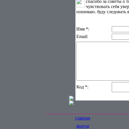
спасибо за советы о 
чувствовать себя увер
понимаю. буду следовать 
Имя *:
Email:
Код *:
главная
форум