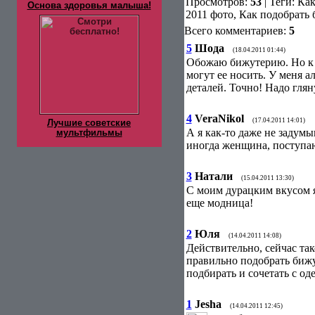
Просмотров
:
53
|
Теги
:
Как
Основа здоровья малыша!
2011 фото, Как подобрать
Всего комментариев
:
5
5
Шода
(18.04.2011 01:44)
Обожаю бижутерию. Но к с
могут ее носить. У меня а
деталей. Точно! Надо глян
4
VeraNikol
(17.04.2011 14:01)
Лучшие советские
А я как-то даже не задум
мультфильмы
иногда женщина, поступаю
3
Натали
(15.04.2011 13:30)
С моим дурацким вкусом я 
еще модница!
2
Юля
(14.04.2011 14:08)
Действительно, сейчас та
правильно подобрать бижу
подбирать и сочетать с од
1
Jesha
(14.04.2011 12:45)