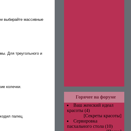
еи выбирайте массивные
мы. Для треугольного и
кие колечки.
Горячее на форуме
Ваш женский идеал
красоты
(4)
[Секреты красоты]
оходил палец.
Сервировка
пасхального стола
(10)