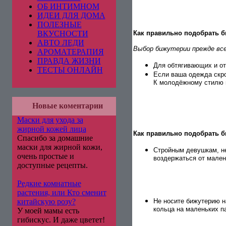
ОБ ИНТИМНОМ
ИДЕИ ДЛЯ ДОМА
ПОЛЕЗНЫЕ
ВКУСНОСТИ
Как правильно подобрать 
АВТО ЛЕДИ
Выбор бижутерии прежде все
АРОМАТЕРАПИЯ
ПРАВДА ЖИЗНИ
Для обтягивающих и от
ТЕСТЫ ОНЛАЙН
Е
сли ваша одежда скр
К молодёжному стилю в
Новые коментарии
Маски для ухода за
жирной кожей лица
Как правильно подобрать б
Спасибо за домашние
маски для жирной кожи,
Стройным девушкам, н
очень простые и
воздержаться от мален
доступные рецепты.
Редкие комнатные
растения, или Кто сменит
китайскую розу?
Не носите бижутерию н
кольца на маленьких п
У моей мамы есть
гибискус. И даже цветет!