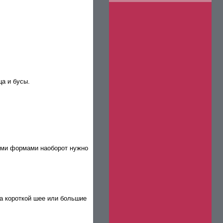
а и бусы.
ыми формами наоборот нужно
на короткой шее или большие