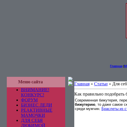
Главная
|
М
Меню сайта
Главная
»
Статьи
» Для се
ВНИМАНИЕ!
Как правильно подобрать
КОНКУРС!
ФОРУМ
Современная бижутерия, пере
бижутерию
, то даже самое 
БИЗНЕС ЛЕДИ
среди мужчин.
Браслеты из с
РЕАКТИВНЫЕ
МАМОЧКИ
ДЛЯ СЕБЯ
ЛЮБИМОЙ