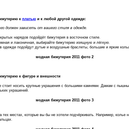
бижутерию к
платью
и к любой другой одежде:
го должен зависеть от вашего стиля в одежде.
крытых нарядов подойдёт бижутерия в восточном стиле.
омная и лаконичная, выбирайте бижутерию изящную и лёгкую.
 одежде подойдут дутые и воздушные браслеты, большие и яркие кольц
модная бижутерия 2011 фото 2
ижутерию к фигуре и внешности
е стоит носить крупные украшения с большими камнями. Дамам с пышн
ьких украшений.
модная бижутерия 2011 фото 3
а тех местах, которые вы бы не хотели подчёркивать. Например, колье 
альцах.