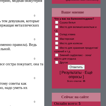
утерию, модная бижутерия
Ваше мнение
0
Что у вас на балконе/лоджии?
ь тем девушкам, которые
Сушка белья
одержащая металлических
Место для велика/санок/лыж и
т.д.
Склад хлама
Мастерская
0
Место для коляски
именно правила). Ведь
Место для хранения продуктов/
льной.
солений и т.д
Зимний сад/релакс - зона/
0
место для отдыха
Другое
е сестра покупает, она та
[ Результаты · Ещё
опросы ]
0
Всего ответов:
35
тому советы как
о, надо уметь их
Сейчас на сайте
0
Онлайн всего:
5