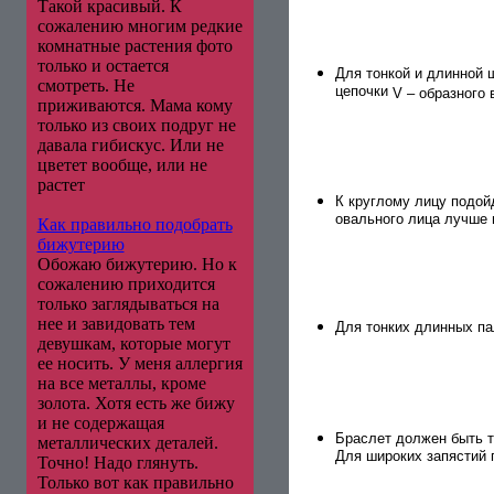
Такой красивый. К
сожалению многим редкие
комнатные растения фото
только и остается
Для тонкой и длинной 
смотреть. Не
цепочки
V
– образного 
приживаются. Мама кому
только из своих подруг не
давала гибискус. Или не
цветет вообще, или не
растет
К круглому лицу подой
овального лица лучше 
Как правильно подобрать
бижутерию
Обожаю бижутерию. Но к
сожалению приходится
только заглядываться на
нее и завидовать тем
Для тонких длинных па
девушкам, которые могут
ее носить. У меня аллергия
на все металлы, кроме
золота. Хотя есть же бижу
и не содержащая
Браслет должен быть т
металлических деталей.
Для широких запястий 
Точно! Надо глянуть.
Только вот как правильно