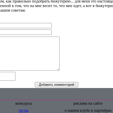
том, как правильно подобрать бижутерию... для меня это настояща
енной в том, что на мне весит то, что мне идет, а вот в бижутери
вашим советам.
конкурсы
реклама на сайте
тесты
о нашем клубе и партнёрах