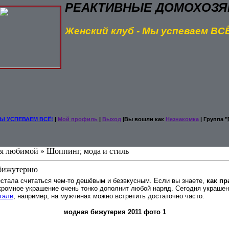
РЕАКТИВНЫЕ ДОМОХОЗЯ
Женский клуб - Мы успеваем ВС
Ы УСПЕВАЕМ ВСЁ!
|
Мой профиль
|
Выход
|Вы вошли как
Незнакомка
| Группа "
бя любимой » Шоппинг, мода и стиль
 бижутерию
стала считаться чем-то дешёвым и безвкусным. Если вы знаете,
как пр
скромное украшение очень тонко дополнит любой наряд. Сегодня украше
тали
, например, на мужчинах можно встретить достаточно часто.
модная бижутерия 2011 фото 1