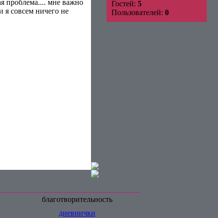
я проблема.... мне важно
Гостей:
5
и я совсем ничего не
Пользователей:
0
благотворительность
дневнички