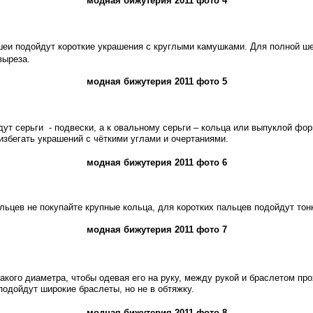
модная бижутерия 2011 фото 4
шеи подойдут короткие украшения с круглыми камушками. Для полной ш
выреза.
модная бижутерия 2011 фото 5
дут серьги
- подвески, а к овальному серьги – кольца или выпуклой фор
избегать украшений с чёткими углами и очертаниями.
модная бижутерия 2011 фото 6
льцев не покупайте крупные кольца, для коротких пальцев подойдут тон
модная бижутерия 2011 фото 7
акого диаметра, чтобы одевая его на руку, между рукой и браслетом пр
подойдут широкие браслеты, но не в обтяжку.
модная бижутерия 2011 фото 8