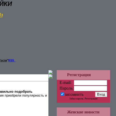
ЙКИ
Ё!
Гости
"
RSS
Регистрация
E-mail:
Пароль:
авильно подобрать
запомнить
ния приобрели популярность и
Забыл пароль | Регистрация
Женские новости