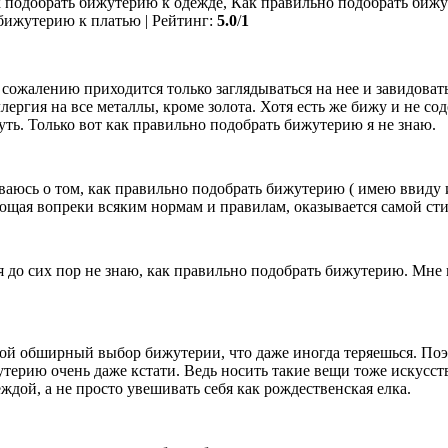
 подобрать бижутерию к одежде, Как правильно подобрать биж
 бижутерию к платью
|
Рейтинг
:
5.0
/
1
ожалению приходится только заглядываться на нее и завидоват
ллергия на все металлы, кроме золота. Хотя есть же бижу и не с
уть. Только вот как правильно подобрать бижутерию я не знаю.
ываюсь о том, как правильно подобрать бижутерию ( имею ввиду 
щая вопреки всяким нормам и правилам, оказывается самой сти
до сих пор не знаю, как правильно подобрать бижутерию. Мне вс
кой обширный выбор бижутерии, что даже иногда теряешься. Поэ
терию очень даже кстати. Ведь носить такие вещи тоже искусств
еждой, а не просто увешивать себя как рождественская елка.