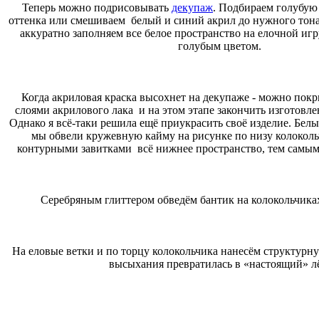
Теперь можно подрисовывать
декупаж
. Подбираем голубую
оттенка или смешиваем белый и синий акрил до нужного тона
аккуратно заполняем все белое пространство на елочной и
голубым цветом.
Когда акриловая краска высохнет на декупаже - можно пок
слоями акрилового лака и на этом этапе закончить изготовл
Однако я всё-таки решила ещё приукрасить своё изделие. Бе
мы обвели кружевную кайму на рисунке по низу колоколь
контурными завитками всё нижнее пространство, тем самы
Серебряным глиттером обведём бантик на колокольчиках
На еловые ветки и по торцу колокольчика нанесём структурну
высыхания превратилась в «настоящий» л