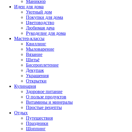
Маникюр
Идеи для дома
Уютный дом
Покупки для дома
Цветоводство
Любимая дача
Рукоделие для дома
Мастер-классы
Квиллинг
Мыловарение
Вязание
Шитьё
Бисероплетение
Декупаж
Украшения
Открытки
Кулинария
Здоровое питание
О пользе продуктов
Витамины и минералы
Простые рецепты
Отдых
Путешествия
Праздники
Шоппинг