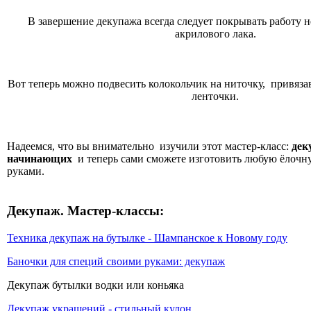
В завершение декупажа всегда следует покрывать работу 
акрилового лака.
Вот теперь можно подвесить колокольчик на ниточку, привязав
ленточки.
Надеемся, что вы внимательно изучили этот мастер-класс:
дек
начинающих
и теперь сами сможете изготовить любую ёлоч
руками.
Декупаж. Мастер-классы:
Техника декупаж на бутылке - Шампанское к Новому году
Баночки для специй своими руками: декупаж
Декупаж бутылки водки или коньяка
Декупаж украшений - стильный кулон