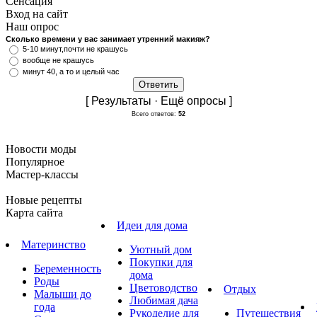
Сенсация
Вход на сайт
Наш опрос
Сколько времени у вас занимает утренний макияж?
5-10 минут,почти не крашусь
вообще не крашусь
минут 40, а то и целый час
[ Результаты · Ещё опросы ]
Всего ответов:
52
Новости моды
Популярное
Мастер-классы
Новые рецепты
Карта сайта
Идеи для дома
Материнство
Уютный дом
Покупки для
Беременность
дома
Роды
Цветоводство
Отдых
Малыши до
Любимая дача
года
Рукоделие для
Путешествия