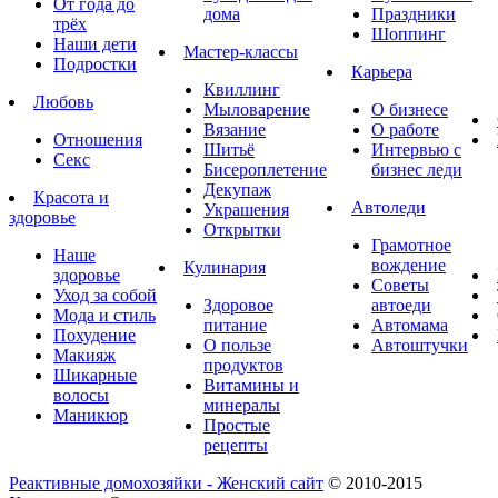
От года до
дома
Праздники
трёх
Шоппинг
Наши дети
Мастер-классы
Подростки
Карьера
Квиллинг
Любовь
Мыловарение
О бизнесе
Вязание
О работе
Отношения
Шитьё
Интервью с
Секс
Бисероплетение
бизнес леди
Декупаж
Красота и
Автоледи
Украшения
здоровье
Открытки
Грамотное
Наше
вождение
Кулинария
здоровье
Советы
Уход за собой
Здоровое
автоеди
Мода и стиль
питание
Автомама
Похудение
О пользе
Автоштучки
Макияж
продуктов
Шикарные
Витамины и
волосы
минералы
Маникюр
Простые
рецепты
Реактивные домохозяйки - Женский сайт
© 2010-2015