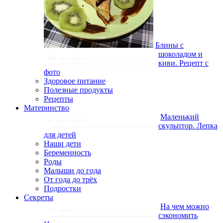
Блины с
шоколадом и
25 ноября
киви. Рецепт с
фото
Здоровое питание
Полезные продукты
Рецепты
Материнство
Маленький
8 октября
скульптор. Лепка
для детей
Наши дети
Беременность
Роды
Малыши до года
От года до трёх
Подростки
Секреты
На чем можно
12 мая
сэкономить