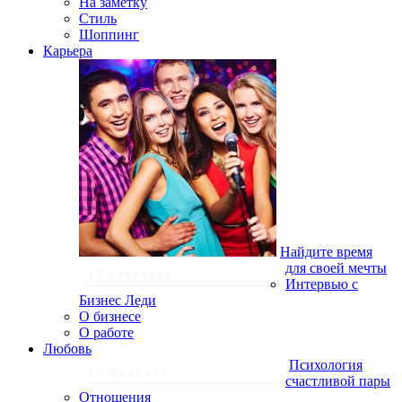
На заметку
Стиль
Шоппинг
Карьера
Найдите время
для своей мечты
17 сентября
Интервью с
Бизнес Леди
О бизнесе
О работе
Любовь
Психология
21 февраля
счастливой пары
Отношения