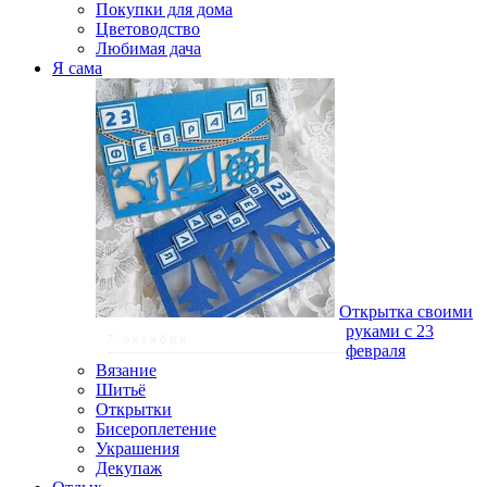
Покупки для дома
Цветоводство
Любимая дача
Я сама
Открытка своими
руками с 23
7 октября
февраля
Вязание
Шитьё
Открытки
Бисероплетение
Украшения
Декупаж