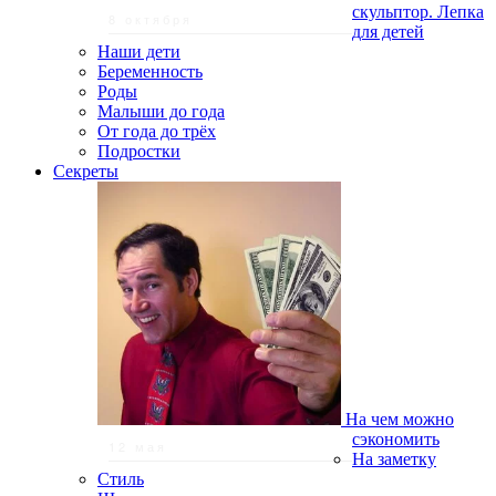
скульптор. Лепка
8 октября
для детей
Наши дети
Беременность
Роды
Малыши до года
От года до трёх
Подростки
Секреты
На чем можно
сэкономить
12 мая
На заметку
Стиль