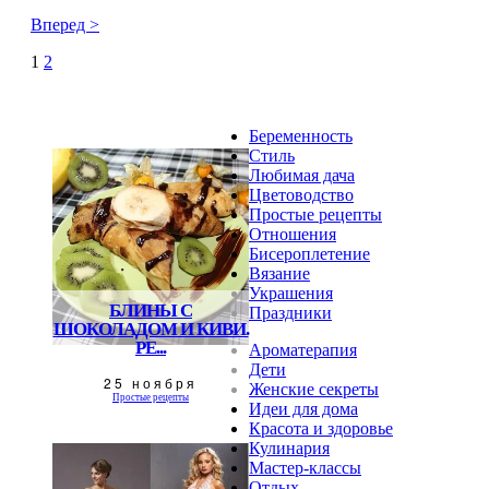
Вперед >
1
2
Беременность
Стиль
Любимая дача
Цветоводство
Простые рецепты
Отношения
Бисероплетение
Вязание
Украшения
БЛИНЫ С
Праздники
ШОКОЛАДОМ И КИВИ.
РЕ...
Ароматерапия
Дети
25 ноября
Женские секреты
Простые рецепты
Идеи для дома
Красота и здоровье
Кулинария
Мастер-классы
Отдых