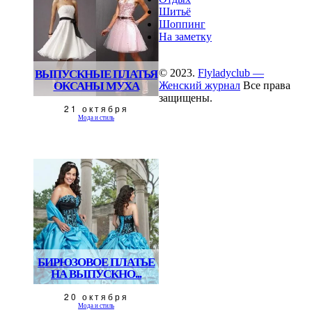
Шитьё
Шоппинг
На заметку
© 2023.
Flyladyclub —
ВЫПУСКНЫЕ ПЛАТЬЯ
ОКСАНЫ МУХА
Женский журнал
Все права
защищены.
21 октября
Мода и стиль
БИРЮЗОВОЕ ПЛАТЬЕ
НА ВЫПУСКНО...
20 октября
Мода и стиль