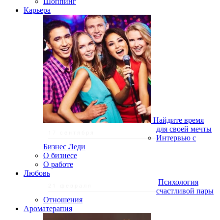
Шоппинг
Карьера
Найдите время
для своей мечты
17 сентября
Интервью с
Бизнес Леди
О бизнесе
О работе
Любовь
Психология
21 февраля
счастливой пары
Отношения
Ароматерапия