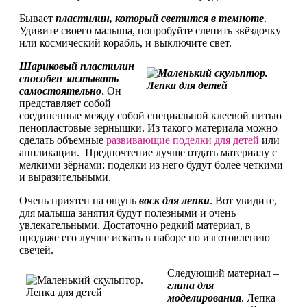
Бывает
пластилин, который светится в темнот
е
.
Удивите своего малыша, попробуйте слепить звёздочку
или космический корабль, и выключите свет.
Шариковый пластилин
способен застывать
самостоятельно
. Он
представляет собой
соединенные между собой специальной клеевой нитью
пенопластовые зернышки. Из такого материала можно
сделать объемные
развивающие поделки для детей
или
аппликации. Предпочтение лучше отдать материалу с
мелкими зёрнами: поделки из него будут более четкими
и выразительными.
Очень приятен на ощупь
в
оск для лепки
. Вот увидите,
для малыша занятия будут полезными и очень
увлекательными. Достаточно редкий материал, в
продаже его лучше искать в наборе по изготовлению
свечей.
Следующий материал –
глина для
моделирования
. Лепка