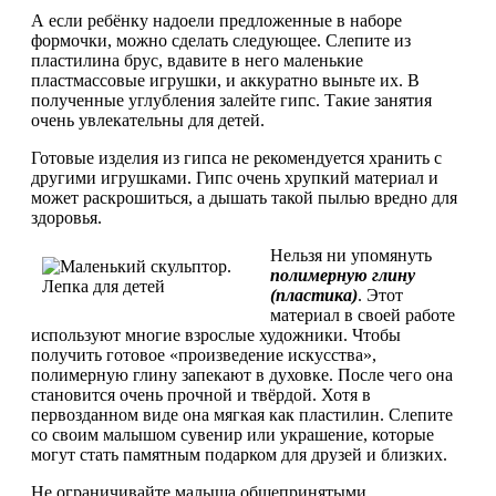
А если ребёнку надоели предложенные в наборе
формочки, можно сделать следующее. Слепите из
пластилина брус, вдавите в него маленькие
пластмассовые игрушки, и аккуратно выньте их. В
полученные углубления залейте гипс. Такие занятия
очень увлекательны для детей.
Готовые изделия из гипса не рекомендуется хранить с
другими игрушками. Гипс очень хрупкий материал и
может раскрошиться, а дышать такой пылью вредно для
здоровья.
Нельзя ни упомянуть
полимерную глину
(пластика)
. Этот
материал в своей работе
используют многие взрослые художники. Чтобы
получить готовое «произведение искусства»,
полимерную глину запекают в духовке. После чего она
становится очень прочной и твёрдой. Хотя в
первозданном виде она мягкая как пластилин. Слепите
со своим малышом сувенир или украшение, которые
могут стать памятным подарком для друзей и близких.
Не ограничивайте малыша общепринятыми