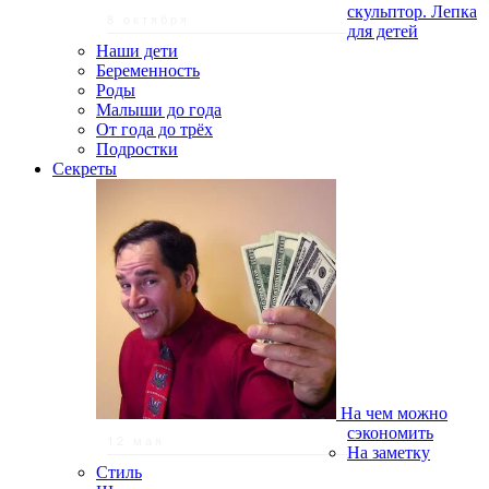
скульптор. Лепка
8 октября
для детей
Наши дети
Беременность
Роды
Малыши до года
От года до трёх
Подростки
Секреты
На чем можно
сэкономить
12 мая
На заметку
Стиль