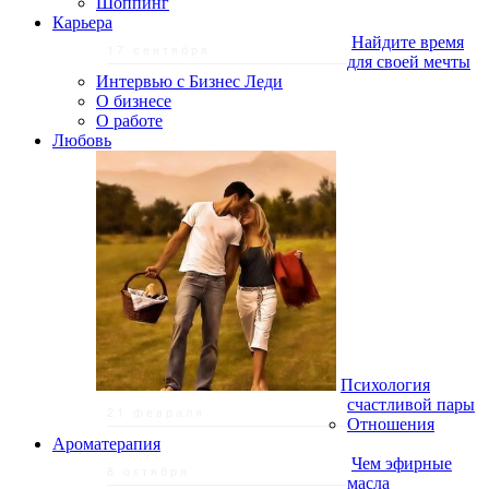
Шоппинг
Карьера
Найдите время
17 сентября
для своей мечты
Интервью с Бизнес Леди
О бизнесе
О работе
Любовь
Психология
счастливой пары
21 февраля
Отношения
Ароматерапия
Чем эфирные
8 октября
масла