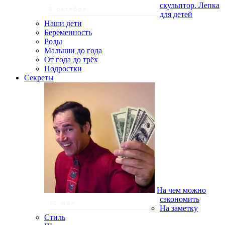
скульптор. Лепка
8 октября
для детей
Наши дети
Беременность
Роды
Малыши до года
От года до трёх
Подростки
Секреты
На чем можно
сэкономить
12 мая
На заметку
Стиль