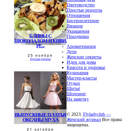
Цветоводство
Простые рецепты
Отношения
Бисероплетение
Вязание
Украшения
БЛИНЫ С
Праздники
ШОКОЛАДОМ И КИВИ.
РЕ...
Ароматерапия
Дети
25 ноября
Женские секреты
Простые рецепты
Идеи для дома
Красота и здоровье
Кулинария
Мастер-классы
Отдых
Шитьё
Шоппинг
На заметку
© 2023.
Flyladyclub —
ВЫПУСКНЫЕ ПЛАТЬЯ
ОКСАНЫ МУХА
Женский журнал
Все права
защищены.
21 октября