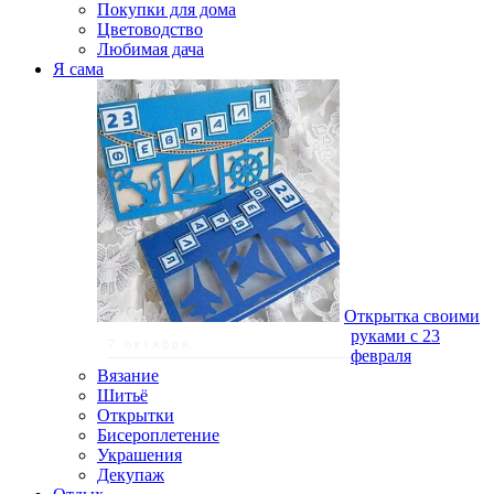
Покупки для дома
Цветоводство
Любимая дача
Я сама
Открытка своими
руками с 23
7 октября
февраля
Вязание
Шитьё
Открытки
Бисероплетение
Украшения
Декупаж