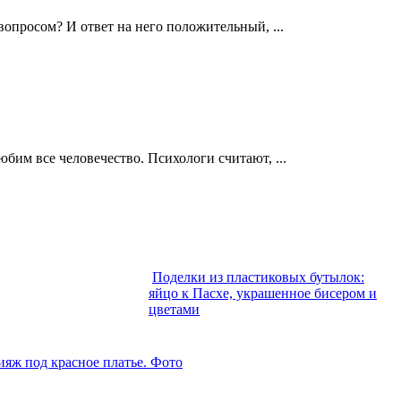
опросом? И ответ на него положительный, ...
бим все человечество. Психологи считают, ...
Поделки из пластиковых бутылок:
яйцо к Пасхе, украшенное бисером и
ЙТЕ ТАКЖЕ:
цветами
яж под красное платье. Фото