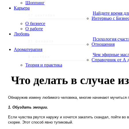
Шоппинг
Карьера
Найдите время дл
17 сентября
Интервью с Бизне
О бизнесе
О работе
Любовь
Психология счаст
21 февраля
Отношения
Ароматерапия
Чем эфирные масл
8 октября
Справочник от А 
Теория и практика
Что делать в случае 
Обнаружив измену любимого человека, многие начинают мучиться г
1. Обуздать эмоции.
Если чувства рвутся наружу и хочется закатить скандал, пойти во
скорее. Этот способ явно тупиковый.