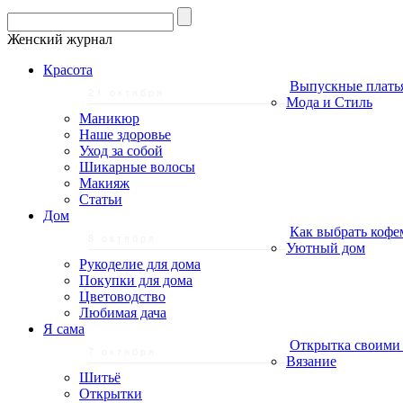
Женский журнал
Красота
Выпускные плать
21 октября
Мода и Стиль
Маникюр
Наше здоровье
Уход за собой
Шикарные волосы
Макияж
Статьи
Дом
Как выбрать кофе
8 октября
Уютный дом
Рукоделие для дома
Покупки для дома
Цветоводство
Любимая дача
Я сама
Открытка своими 
7 октября
Вязание
Шитьё
Открытки