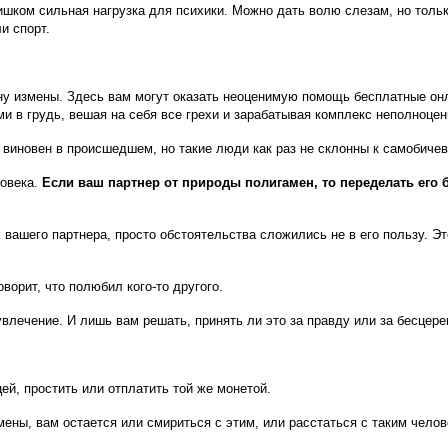
ишком сильная нагрузка для психики. Можно дать волю слезам, но тольк
и спорт.
ину измены. Здесь вам могут оказать неоценимую помощь бесплатные онл
ми в грудь, вешая на себя все грехи и зарабатывая комплекс неполноцен
виновен в происшедшем, но такие люди как раз не склонны к самобичева
ловека.
Если ваш партнер от природы полигамен, то переделать его 
 вашего партнера, просто обстоятельства сложились не в его пользу. Э
ворит, что полюбил кого-то другого.
влечение. И лишь вам решать, принять ли это за правду или за бесцер
ей, простить или отплатить той же монетой.
мены, вам остается или смириться с этим, или расстаться с таким чело