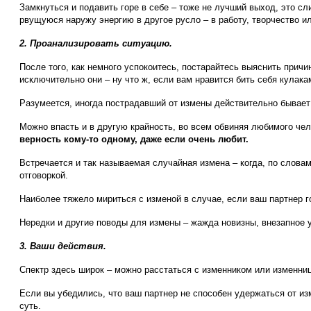
Замкнуться и подавить горе в себе – тоже не лучший выход, это сл
рвущуюся наружу энергию в другое русло – в работу, творчество ил
2. Проанализировать ситуацию.
После того, как немного успокоитесь, постарайтесь выяснить прич
исключительно они – ну что ж, если вам нравится бить себя кулака
Разумеется, иногда пострадавший от измены действительно бывает 
Можно впасть и в другую крайность, во всем обвиняя любимого че
верность кому-то одному, даже если очень любит.
Встречается и так называемая случайная измена – когда, по словам
отговоркой.
Наиболее тяжело мириться с изменой в случае, если ваш партнер го
Нередки и другие поводы для измены – жажда новизны, внезапное у
3. Ваши действия.
Спектр здесь широк – можно расстаться с изменником или изменниц
Если вы убедились, что ваш партнер не способен удержаться от из
суть.