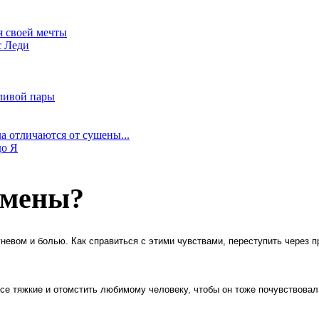
я своей мечты
с Леди
ливой пары
а отличаются от сушены...
до Я
измены?
невом и болью. Как справиться с этими чувствами, переступить через
 все тяжкие и отомстить любимому человеку, чтобы он тоже почувствова