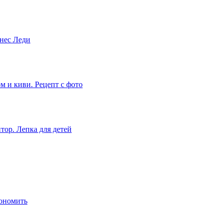
нес Леди
м и киви. Рецепт с фото
тор. Лепка для детей
ономить