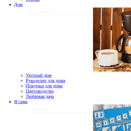
Дом
8 октября
Уютный дом
Рукоделие для дома
Покупки для дома
Цветоводство
Любимая дача
Я сама
7 октября