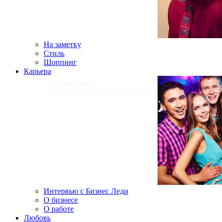
На заметку
Стиль
Шоппинг
Карьера
17 сентября
Интервью с Бизнес Леди
О бизнесе
О работе
Любовь