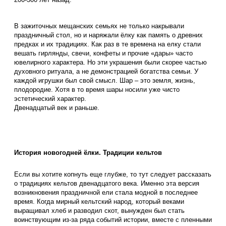
В зажиточных мещанских семьях не только накрывали
праздничный стол, но и наряжали ёлку как память о древних
предках и их традициях. Как раз в те времена на елку стали
вешать гирлянды, свечи, конфеты и прочие «дары» часто
ювелирного характера. Но эти украшения были скорее частью
духовного ритуала, а не демонстрацией богатства семьи. У
каждой игрушки был свой смысл. Шар – это земля, жизнь,
плодородие. Хотя в то время шары носили уже чисто
эстетический характер.
Двенадцатый век и раньше.
История новогодней ёлки. Традиции кельтов
Если вы хотите копнуть еще глубже, то тут следует рассказать
о традициях кельтов двенадцатого века. Именно эта версия
возникновения праздничной ели стала модной в последнее
время. Когда мирный кельтский народ, который веками
выращивал хлеб и разводил скот, вынужден был стать
воинствующим из-за ряда событий истории, вместе с пленными