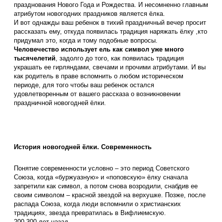
празднования Нового Года и Рождества. И несомненно главным
атрибутом новогодних праздников является ёлка.
И вот однажды ваш ребенок в тихий праздничный вечер просит
рассказать ему, откуда появилась
традиция наряжать ёлку
,кто
придумал это, когда и тому подобные вопросы.
Человечество использует ель как символ уже много
тысячелетий
, задолго до того, как появилась традиция
украшать ее гирляндами, свечами и прочими атрибутами. И вы
как родитель в праве вспомнить о любом историческом
периоде, для того чтобы ваш ребенок остался
удовлетворенным от вашего рассказа о возникновении
праздничной новогодней ёлки.
История новогодней ёлки. Современность
Понятие современности условно – это период Советского
Союза, когда «буржуазную» и «поповскую» ёлку сначала
запретили как символ, а потом снова возродили, снабдив ее
своим символом – красной звездой на верхушке. Позже, после
распада Союза, когда люди вспомнили о христианских
традициях, звезда превратилась в Вифлиемскую.
200-300 лет назад.