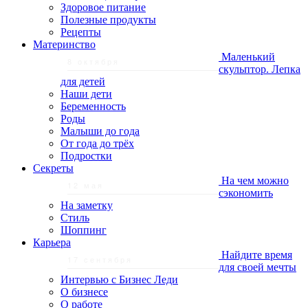
Здоровое питание
Полезные продукты
Рецепты
Материнство
Маленький
8 октября
скульптор. Лепка
для детей
Наши дети
Беременность
Роды
Малыши до года
От года до трёх
Подростки
Секреты
На чем можно
12 мая
сэкономить
На заметку
Стиль
Шоппинг
Карьера
Найдите время
17 сентября
для своей мечты
Интервью с Бизнес Леди
О бизнесе
О работе