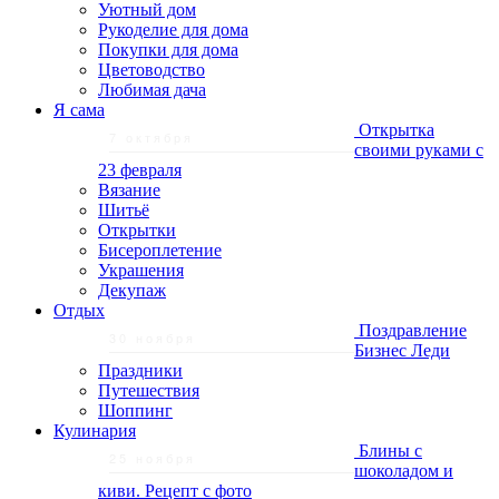
Уютный дом
Рукоделие для дома
Покупки для дома
Цветоводство
Любимая дача
Я сама
Открытка
7 октября
своими руками с
23 февраля
Вязание
Шитьё
Открытки
Бисероплетение
Украшения
Декупаж
Отдых
Поздравление
30 ноября
Бизнес Леди
Праздники
Путешествия
Шоппинг
Кулинария
Блины с
25 ноября
шоколадом и
киви. Рецепт с фото