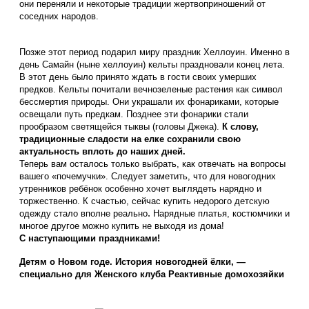
они переняли и некоторые традиции жертвоприношений от
соседних народов.
Позже этот период подарил миру праздник Хеллоуин. Именно в
день Самайн (ныне хеллоуин) кельты праздновали конец лета.
В этот день было принято ждать в гости своих умерших
предков. Кельты почитали вечнозеленые растения как символ
бессмертия природы. Они украшали их фонариками, которые
освещали путь предкам. Позднее эти фонарики стали
прообразом светящейся тыквы (головы Джека).
К слову,
традиционные сладости на елке сохранили свою
актуальность вплоть до наших дней.
Теперь вам осталось только выбрать, как отвечать на вопросы
вашего «почемучки». Следует заметить, что для новогодних
утренников ребёнок особенно хочет выглядеть нарядно и
торжественно. К счастью, сейчас
купить недорого детскую
.
одежду
стало вполне реально
Нарядные платья, костюмчики и
многое другое можно купить не выходя из дома!
С наступающими праздниками!
Детям о Новом годе. История новогодней ёлки, —
специально для Женского клуба Реактивные домохозяйки