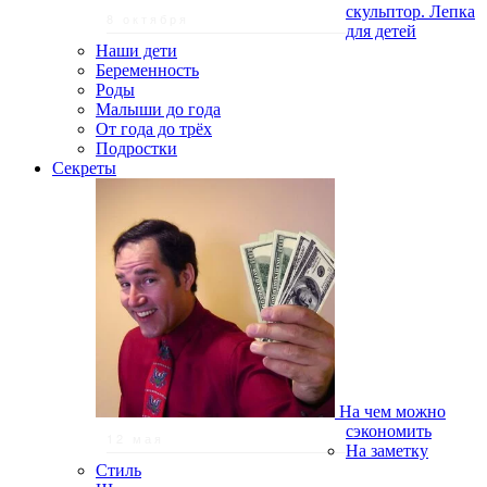
скульптор. Лепка
8 октября
для детей
Наши дети
Беременность
Роды
Малыши до года
От года до трёх
Подростки
Секреты
На чем можно
сэкономить
12 мая
На заметку
Стиль