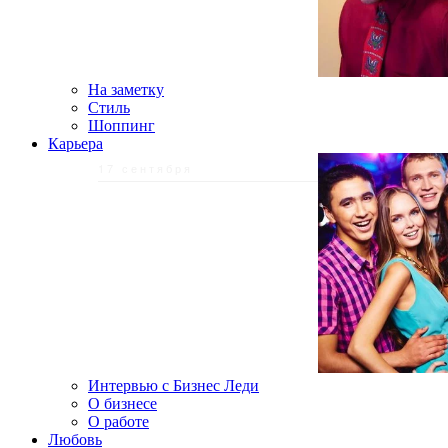
На заметку
Стиль
Шоппинг
Карьера
17 сентября
Интервью с Бизнес Леди
О бизнесе
О работе
Любовь