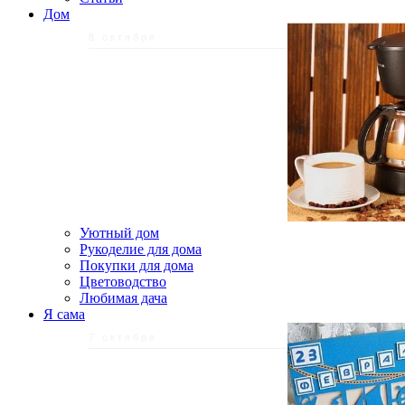
Дом
8 октября
Уютный дом
Рукоделие для дома
Покупки для дома
Цветоводство
Любимая дача
Я сама
7 октября