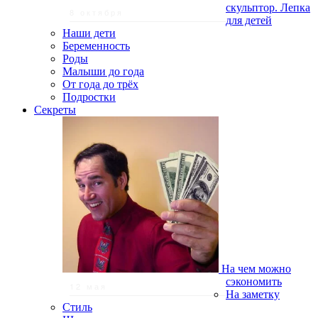
скульптор. Лепка
8 октября
для детей
Наши дети
Беременность
Роды
Малыши до года
От года до трёх
Подростки
Секреты
На чем можно
сэкономить
12 мая
На заметку
Стиль