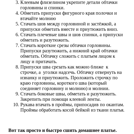
Клеевым флизелином укрепите детали обтачки
горловины и спинки.
Обметать припуски фигурного края полочки и
втачайте молнию
Стачать шов между горловиной и застёжкой, а
припуски обметать вместе и приутюжить вниз.
Стачать плечевые швы и шов спинки, а припуски
обметать и разутюжить.
Стачать короткие срезы обтачки горловины.
Припуски разутюжить, а нижний край обтачки
обметать. Обтачку сложить с платьем лицом к
лицу и притачать.
Припуски шва срезать как можно ближе к
строчке, а уголки надсечь. Обтачку отвернуть на
изнанку и приутюжить. Проложить строчку по
краю горловины, короткого шва (который
соединяет горловину и молнию) и молнии.
Стачать боковые швы, обметать и разутюжить.
Закрепить при помощи клеевой ленты.
Рукава втачать в проймы, припосадив по окантам.
Проймы обработать косой бейкой из ткани платья.
Вот так просто и быстро сшить домашнее платье.