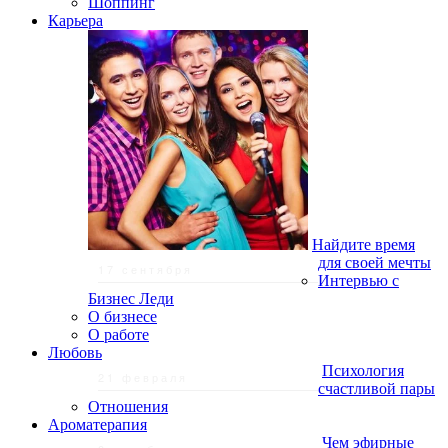
Шоппинг
Карьера
Найдите время
для своей мечты
17 сентября
Интервью с
Бизнес Леди
О бизнесе
О работе
Любовь
Психология
21 февраля
счастливой пары
Отношения
Ароматерапия
Чем эфирные