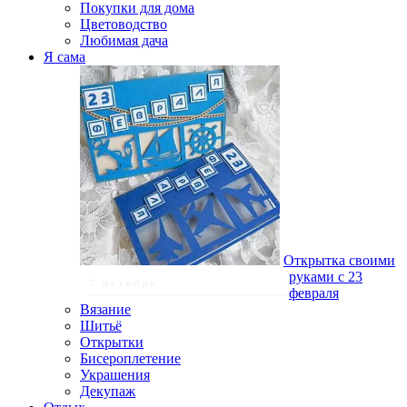
Покупки для дома
Цветоводство
Любимая дача
Я сама
Открытка своими
руками с 23
7 октября
февраля
Вязание
Шитьё
Открытки
Бисероплетение
Украшения
Декупаж