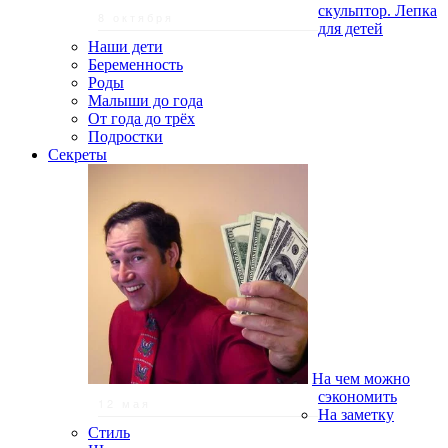
скульптор. Лепка
8 октября
для детей
Наши дети
Беременность
Роды
Малыши до года
От года до трёх
Подростки
Секреты
На чем можно
сэкономить
12 мая
На заметку
Стиль