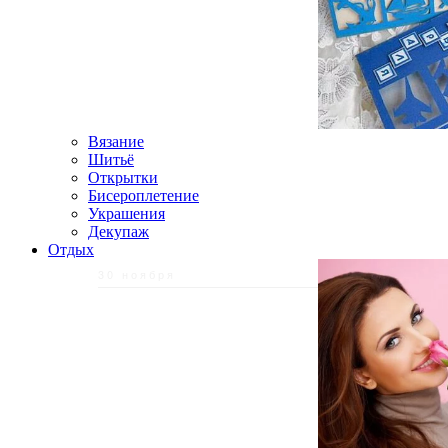
Вязание
Шитьё
Открытки
Бисероплетение
Украшения
Декупаж
Отдых
30 ноября