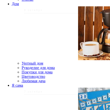
Дом
8 октября
Уютный дом
Рукоделие для дома
Покупки для дома
Цветоводство
Любимая дача
Я сама
7 октября