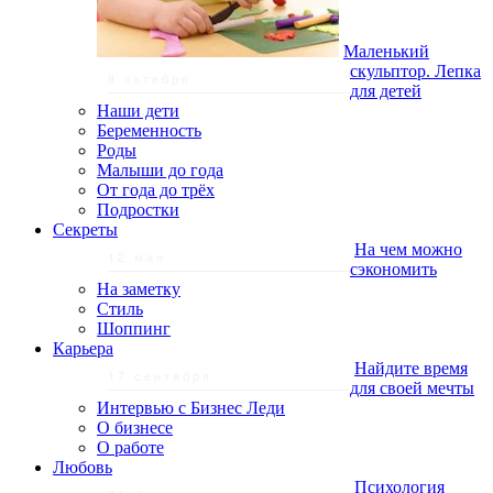
Маленький
скульптор. Лепка
8 октября
для детей
Наши дети
Беременность
Роды
Малыши до года
От года до трёх
Подростки
Секреты
На чем можно
12 мая
сэкономить
На заметку
Стиль
Шоппинг
Карьера
Найдите время
17 сентября
для своей мечты
Интервью с Бизнес Леди
О бизнесе
О работе
Любовь
Психология