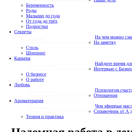
Беременность
Роды
Малыши до года
От года до трёх
Подростки
Секреты
На чем можно сэк
12 мая
На заметку
Стиль
Шоппинг
Карьера
Найдите время дл
17 сентября
Интервью с Бизне
О бизнесе
О работе
Любовь
Психология счаст
21 февраля
Отношения
Ароматерапия
Чем эфирные масл
8 октября
Справочник от А 
Теория и практика