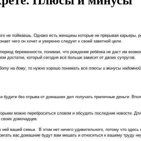
крете. Плюсы и минусы
ого не поймаешь. Однако есть женщины которые не прерывая карьеры,
нает чего он хочет и уверенно следует к своей заветной цели.
период беременности, понимая, что рождение ребёнка не даст им возмож
ом достатке, который сегодня всё больше зависит от двоих супругов.
боту на дому
, то нужно хорошо понимать все
плюсы и минусы надомной
и будите без отрыва от домашних дел получать приличные деньги. Впол
которыми можно переброситься словом и обсудить последние новости. Д
 своих домочадцев.
 ней вашей семьи.
В этом нет ничего удивительного, потому что здесь
ерегать вас,домашние будут вам мешать и относиться к вашему труду н