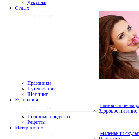
Декупаж
Отдых
30 ноября
Праздники
Путешествия
Шоппинг
Кулинария
Блины с шоколадо
25 ноября
Здоровое питание
Полезные продукты
Рецепты
Материнство
Маленький скульп
8 октября
Наши дети