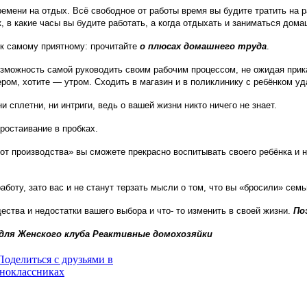
емени на отдых. Всё свободное от работы время вы будите тратить на ра
, в какие часы вы будите работать, а когда отдыхать и заниматься дом
 к самому приятному: прочитайте
о плюсах домашнего труда
.
возможность самой руководить своим рабочим процессом, не ожидая при
ром, хотите — утром. Сходить в магазин и в поликлинику с ребёнком у
и сплетни, ни интриги, ведь о вашей жизни никто ничего не знает.
ростаивание в пробках.
 от производства» вы сможете прекрасно воспитывать своего ребёнка и 
боту, зато вас и не станут терзать мысли о том, что вы «бросили» сем
ества и недостатки вашего выбора и что- то изменить в своей жизни.
По
 для Женского клуба Реактивные домохозяйки