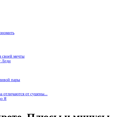
ономить
я своей мечты
с Леди
ливой пары
а отличаются от сушены...
до Я