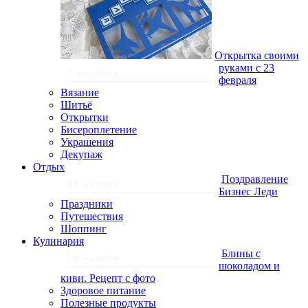
Открытка своими
руками с 23
7 октября
февраля
Вязание
Шитьё
Открытки
Бисероплетение
Украшения
Декупаж
Отдых
Поздравление
30 ноября
Бизнес Леди
Праздники
Путешествия
Шоппинг
Кулинария
Блины с
25 ноября
шоколадом и
киви. Рецепт с фото
Здоровое питание
Полезные продукты