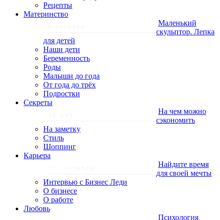
Рецепты
Материнство
Маленький
8 октября
скульптор. Лепка
для детей
Наши дети
Беременность
Роды
Малыши до года
От года до трёх
Подростки
Секреты
На чем можно
12 мая
сэкономить
На заметку
Стиль
Шоппинг
Карьера
Найдите время
17 сентября
для своей мечты
Интервью с Бизнес Леди
О бизнесе
О работе
Любовь
Психология