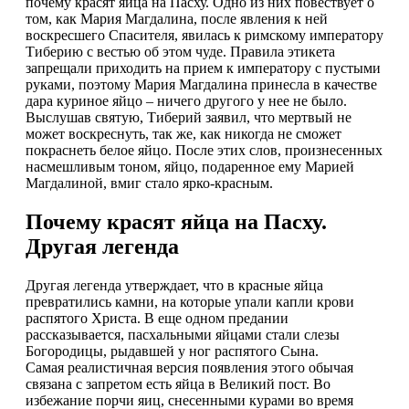
почему красят яйца на Пасху. Одно из них повествует о
том, как Мария Магдалина, после явления к ней
воскресшего Спасителя, явилась к римскому императору
Тиберию с вестью об этом чуде. Правила этикета
запрещали приходить на прием к императору с пустыми
руками, поэтому Мария Магдалина принесла в качестве
дара куриное яйцо – ничего другого у нее не было.
Выслушав святую, Тиберий заявил, что мертвый не
может воскреснуть, так же, как никогда не сможет
покраснеть белое яйцо. После этих слов, произнесенных
насмешливым тоном, яйцо, подаренное ему Марией
Магдалиной, вмиг стало ярко-красным.
Почему красят яйца на Пасху.
Другая легенда
Другая легенда утверждает, что в красные яйца
превратились камни, на которые упали капли крови
распятого Христа. В еще одном предании
рассказывается, пасхальными яйцами стали слезы
Богородицы, рыдавшей у ног распятого Сына.
Самая реалистичная версия появления этого обычая
связана с запретом есть яйца в Великий пост. Во
избежание порчи яиц, снесенными курами во время