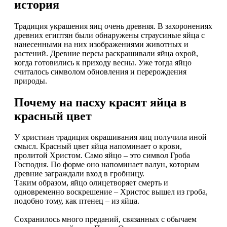
история
Традиция украшения яиц очень древняя. В захоронениях
древних египтян были обнаружены страусиные яйца с
нанесенными на них изображениями животных и
растений. Древние персы раскрашивали яйца охрой,
когда готовились к приходу весны. Уже тогда яйцо
считалось символом обновления и перерождения
природы.
Почему на пасху красят яйца в
красный цвет
У христиан традиция окрашивания яиц получила иной
смысл. Красный цвет яйца напоминает о крови,
пролитой Христом. Само яйцо – это символ Гроба
Господня. По форме оно напоминает валун, которым
древние заграждали вход в гробницу.
Таким образом, яйцо олицетворяет смерть и
одновременно воскрешение – Христос вышел из гроба,
подобно тому, как птенец – из яйца.
Сохранилось много преданий, связанных с обычаем