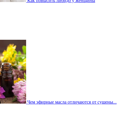
Как повысить либидо у женщины
Чем эфирные масла отличаются от сушены...