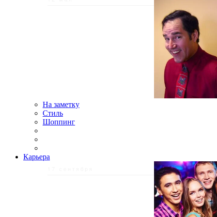
На заметку
Стиль
Шоппинг
Карьера
17 сентября