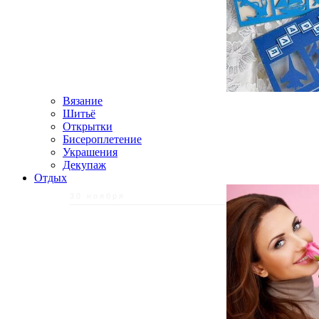
Вязание
Шитьё
Открытки
Бисероплетение
Украшения
Декупаж
Отдых
30 ноября