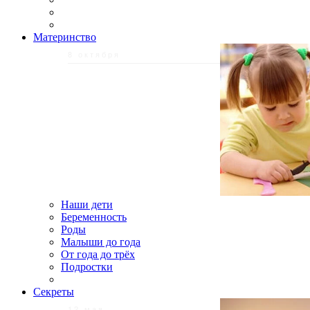
Материнство
8 октября
Наши дети
Беременность
Роды
Малыши до года
От года до трёх
Подростки
Секреты
12 мая