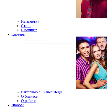
На заметку
Стиль
Шоппинг
Карьера
17 сентября
Интервью с Бизнес Леди
О бизнесе
О работе
Любовь