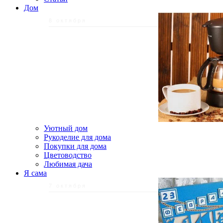
Дом
8 октября
Уютный дом
Рукоделие для дома
Покупки для дома
Цветоводство
Любимая дача
Я сама
7 октября