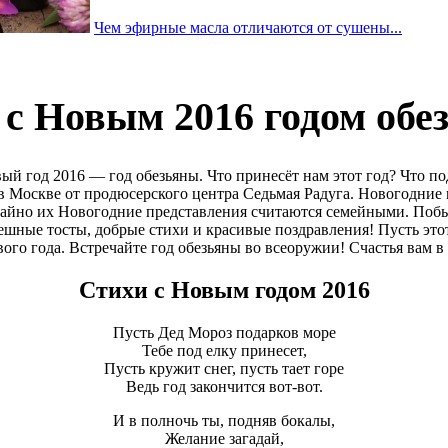
Чем эфирные масла отличаются от сушены...
 с Новым 2016 годом обе
вый год 2016 — год обезьяны. Что принесёт нам этот год? Что п
в Москве от продюсерского центра Седьмая Радуга. Новогодние
лучайно их Новогодние представления считаются семейными. Побы
мешные тосты, добрые стихи и красивые поздравления! Пусть эт
го года. Встречайте год обезьяны во всеоружии! Счастья вам в
Стихи с Новым годом 2016
Пусть Дед Мороз подарков море
Тебе под елку принесет,
Пусть кружит снег, пусть тает горе
Ведь год закончится вот-вот.
И в полночь ты, подняв бокалы,
Желание загадай,