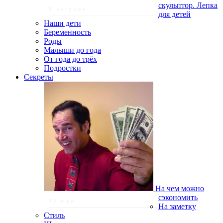
скульптор. Лепка
8 октября
для детей
Наши дети
Беременность
Роды
Малыши до года
От года до трёх
Подростки
Секреты
На чем можно
сэкономить
12 мая
На заметку
Стиль