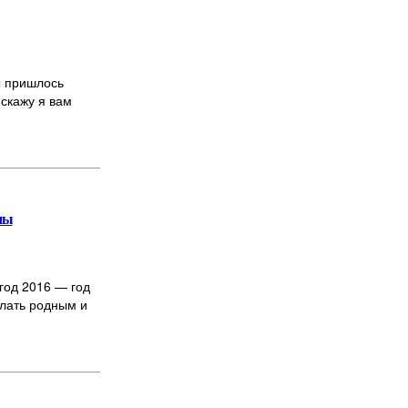
ы пришлось
 скажу я вам
ны
 год 2016 — год
елать родным и