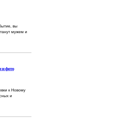
бытие, вы
станут мужем и
и и фото
овки к Новому
сных и