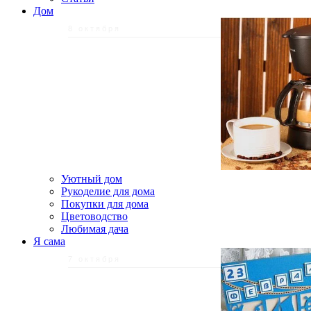
Дом
8 октября
Уютный дом
Рукоделие для дома
Покупки для дома
Цветоводство
Любимая дача
Я сама
7 октября