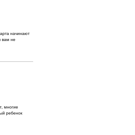
марта начинают
ы вам не
т, многие
дый ребенок