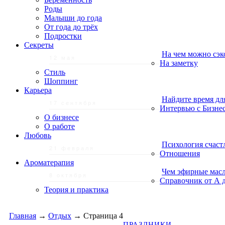
Роды
Малыши до года
От года до трёх
Подростки
Секреты
На чем можно сэк
12 мая
На заметку
Стиль
Шоппинг
Карьера
Найдите время дл
17 сентября
Интервью с Бизне
О бизнесе
О работе
Любовь
Психология счаст
21 февраля
Отношения
Ароматерапия
Чем эфирные масл
8 октября
Справочник от А 
Теория и практика
Главная
→
Отдых
→
Страница 4
ПРАЗДНИКИ