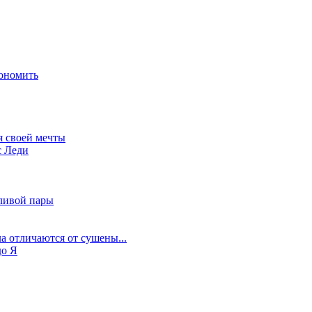
ономить
я своей мечты
с Леди
ливой пары
а отличаются от сушены...
до Я