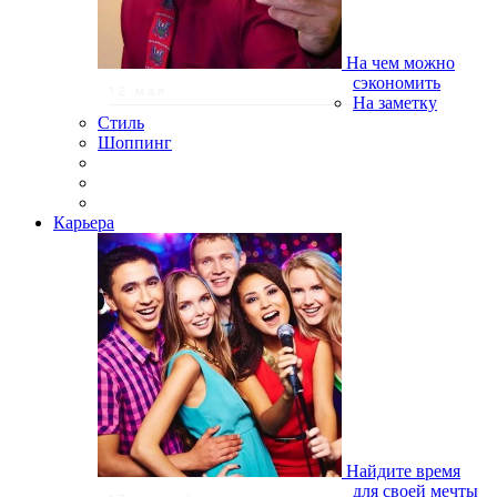
На чем можно
сэкономить
12 мая
На заметку
Стиль
Шоппинг
Карьера
Найдите время
для своей мечты