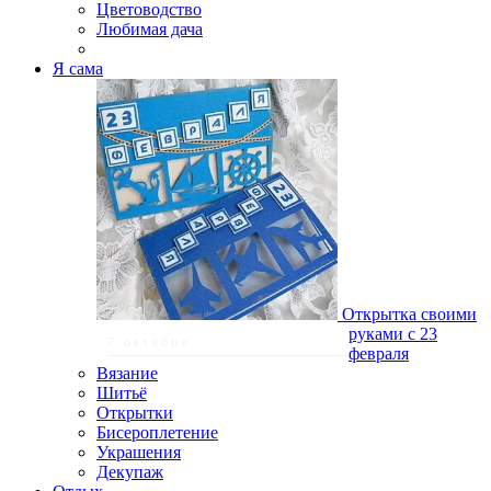
Цветоводство
Любимая дача
Я сама
Открытка своими
руками с 23
7 октября
февраля
Вязание
Шитьё
Открытки
Бисероплетение
Украшения
Декупаж