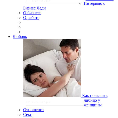
17 сентября
Интервью с
Бизнес Леди
О бизнесе
О работе
Любовь
Как повысить
либидо у
27 сентября
женщины
Отношения
Секс