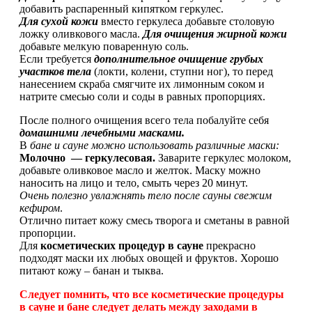
добавить распаренный кипятком геркулес.
Для сухой кожи
вместо геркулеса добавьте столовую
ложку оливкового масла.
Для очищения жирной кожи
добавьте мелкую поваренную соль.
Если требуется
дополнительное очищение грубых
участков тела
(локти, колени, ступни ног), то перед
нанесением скраба смягчите их лимонным соком и
натрите смесью соли и соды в равных пропорциях.
После полного очищения всего тела побалуйте себя
домашними лечебными масками.
В
бане и сауне можно использовать различные маски:
Молочно — геркулесовая.
Заварите геркулес молоком,
добавьте оливковое масло и желток. Маску можно
наносить на лицо и тело, смыть через 20 минут.
Очень полезно увлажнять тело после сауны свежим
кефиром
.
Отлично питает кожу смесь творога и сметаны в равной
пропорции.
Для
косметических процедур в сауне
прекрасно
подходят маски их любых овощей и фруктов. Хорошо
питают кожу – банан и тыква.
Следует помнить, что все косметические процедуры
в сауне и бане следует делать между заходами в