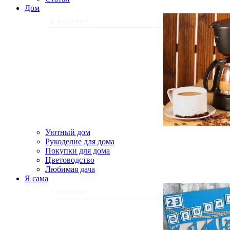
Дом
8 октября
Уютный дом
Рукоделие для дома
Покупки для дома
Цветоводство
Любимая дача
Я сама
7 октября