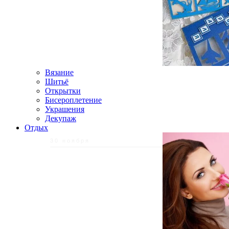
Вязание
Шитьё
Открытки
Бисероплетение
Украшения
Декупаж
Отдых
30 ноября