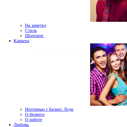
На заметку
Стиль
Шоппинг
Карьера
17 сентября
Интервью с Бизнес Леди
О бизнесе
О работе
Любовь