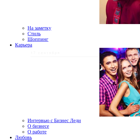
На заметку
Стиль
Шоппинг
Карьера
17 сентября
Интервью с Бизнес Леди
О бизнесе
О работе
Любовь