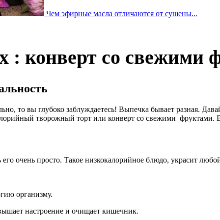
Чем эфирные масла отличаются от сушены...
 : конверт со свежими 
альность
ально, то вы глубоко заблуждаетесь! Выпечка бывает разная. Да
лорийный творожный торт или конверт со свежими фруктами. В 
ь его очень просто. Такое низкокалорийное блюдо, украсит любо
ргию организму.
вышает настроение и очищает кишечник.