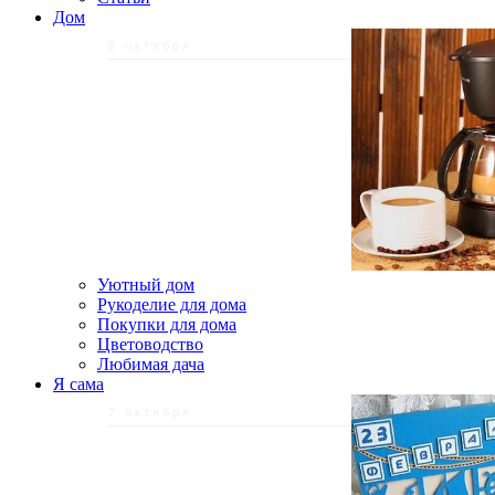
Дом
8 октября
Уютный дом
Рукоделие для дома
Покупки для дома
Цветоводство
Любимая дача
Я сама
7 октября