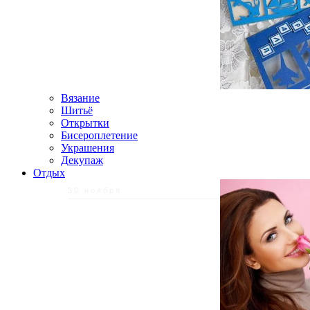
Вязание
Шитьё
Открытки
Бисероплетение
Украшения
Декупаж
Отдых
30 ноября