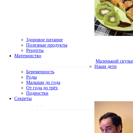
Здоровое питание
Полезные продукты
Рецепты
Материнство
Маленький скульп
8 октября
Наши дети
Беременность
Роды
Малыши до года
От года до трёх
Подростки
Секреты
12 мая