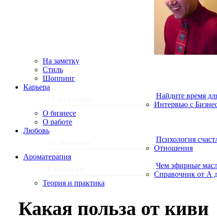
На заметку
Стиль
Шоппинг
Карьера
Найдите время дл
17 сентября
Интервью с Бизне
О бизнесе
О работе
Любовь
Психология счаст
21 февраля
Отношения
Ароматерапия
Чем эфирные масл
8 октября
Справочник от А 
Теория и практика
Какая польза от киви