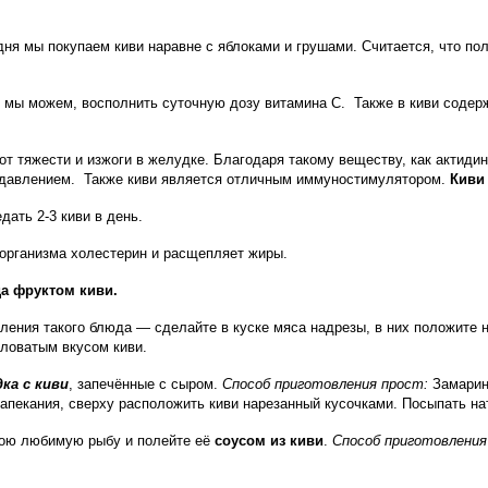
дня мы покупаем киви наравне с яблоками и грушами. Считается, что по
, мы можем, восполнить суточную дозу витамина С.
Также в киви содер
от тяжести и изжоги в желудке. Благодаря такому веществу, как актиди
 давлением.
Также киви является отличным иммуностимулятором.
Киви
ать 2-3 киви в день.
з организма холестерин и расщепляет жиры.
а фруктом киви.
ления такого блюда — сделайте в куске мяса надрезы, в них положите н
словатым вкусом киви.
ка с киви
, запечённые с сыром.
Способ приготовления прост:
Замарино
апекания, сверху расположить киви нарезанный кусочками. Посыпать нат
свою любимую рыбу и полейте её
соусом из киви
.
Способ приготовления