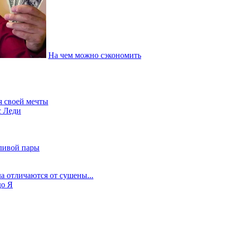
На чем можно сэкономить
я своей мечты
с Леди
ливой пары
а отличаются от сушены...
до Я