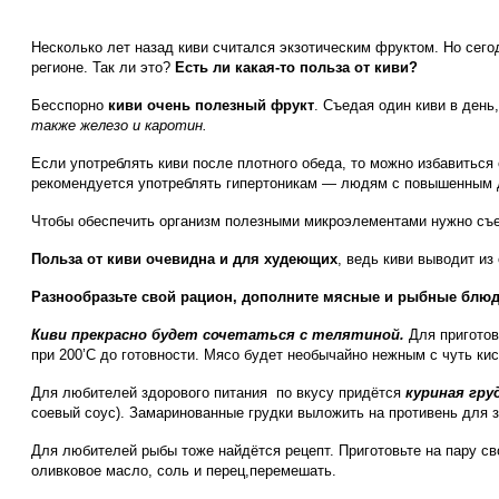
Несколько лет назад киви считался экзотическим фруктом. Но сего
регионе. Так ли это?
Есть ли какая-то польза от киви?
Бесспорно
киви очень полезный фрукт
. Съедая один киви в день
также железо и каротин.
Если употреблять киви после плотного обеда, то можно избавиться 
рекомендуется употреблять гипертоникам — людям с повышенным
Чтобы обеспечить организм полезными микроэлементами нужно съед
Польза от киви очевидна и для худеющих
, ведь киви выводит и
Разнообразьте свой рацион, дополните мясные и рыбные блюд
Киви прекрасно будет сочетаться с телятиной.
Для приготов
при 200’С до готовности. Мясо будет необычайно нежным с чуть ки
Для любителей здорового питания по вкусу придётся
куриная груд
соевый соус). Замаринованные грудки выложить на противень для з
Для любителей рыбы тоже найдётся рецепт. Приготовьте на пару 
оливковое масло, соль и перец,перемешать.