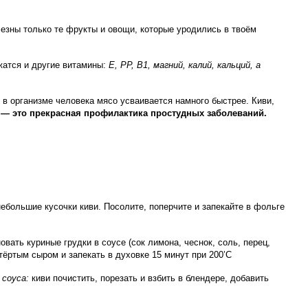
лезны только те фрукты и овощи, которые уродились в твоём
жатся и другие витамины:
Е, РР, В1, магний, калий, кальций, а
н в организме человека мясо усваивается намного быстрее. Киви,
 — это прекрасная профилактика простудных заболеваний.
ебольшие кусочки киви. Посолите, поперчите и запекайте в фольге
вать куриные грудки в соусе (сок лимона, чеснок, соль, перец,
ёртым сыром и запекать в духовке 15 минут при 200’С
 соуса:
киви почистить, порезать и взбить в блендере, добавить